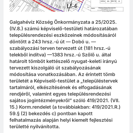
Galgahévíz Község Önkormányzata a 25/2025.
(IV.8.) számú képviselő-testületi határozatában
településrendezési eszközeinek módosításáról
döntött a 243 hrsz.-ú út — Dobó u. —
szabályozási terven tervezett út (181 hrsz.-ú
telekből indítva) —1383 hrsz.-ú Szőlő u. által
határolt tömböt kettészelő nyugat-keleti irányú
tervezett kiszolgáló út szabályozásának
módosítása vonatkozásában. Az érintett tömb
területét a Képviselő-testület a „településtervek
tartalmáról, elkészítésének és elfogadásának
rendjéről, valamint egyes településrendezési
sajátos jogintézményekről” szóló 419/2021. (VII.
15.) Korm.rendelet (a továbbiakban: 419/2021.R.)
59.§ (2) bekezdés c) pontban kapott
felhatalmazás alapján helyi kiemelt fejlesztési
területté nyilvánította.