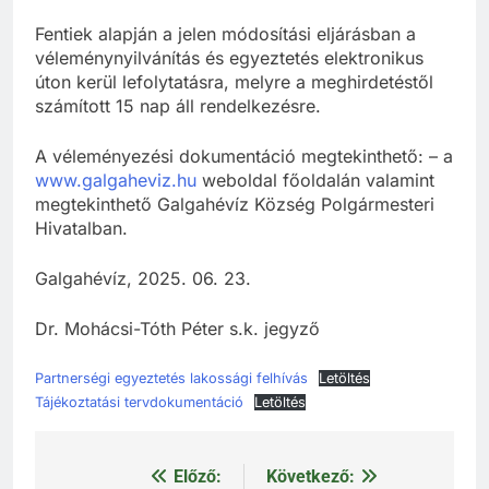
Fentiek alapján a jelen módosítási eljárásban a
véleménynyilvánítás és egyeztetés elektronikus
úton kerül lefolytatásra, melyre a meghirdetéstől
számított 15 nap áll rendelkezésre.
A véleményezési dokumentáció megtekinthető: – a
www.galgaheviz.hu
weboldal főoldalán valamint
megtekinthető Galgahévíz Község Polgármesteri
Hivatalban.
Galgahévíz, 2025. 06. 23.
Dr. Mohácsi-Tóth Péter s.k. jegyző
Partnerségi egyeztetés lakossági felhívás
Letöltés
Tájékoztatási tervdokumentáció
Letöltés
Előző:
Következő:
Bejegyzés