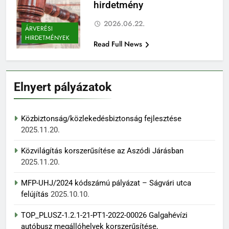
hirdetmény
2026.06.22.
ÁRVERÉSI
HIRDETMÉNYEK
Read Full News
Elnyert pályázatok
Közbiztonság/közlekedésbiztonság fejlesztése
2025.11.20.
Közvilágítás korszerűsítése az Aszódi Járásban
2025.11.20.
MFP-UHJ/2024 kódszámú pályázat – Ságvári utca
felújítás
2025.10.10.
TOP_PLUSZ-1.2.1-21-PT1-2022-00026 Galgahévízi
autóbusz megállóhelyek korszerűsítése,