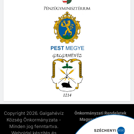
Copyright 2026. Galgahévíz
Önkormányzati Rendeletek
Község Önkormányzata -
Magyar Államkincstár
E-Önkormányzat
Minden jog fenntartva.
Elnyert Széchenyi 2020
Weboldal készítés és