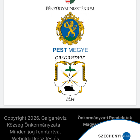
Copyright 2026. Galgahévíz
Önkormányzati Rendeletek
Község Önkormányzata -
Magyar Államkincstár
E-Önkormányzat
Minden jog fenntartva.
Elnyert Széchenyi 2020
Weboldal készítés és