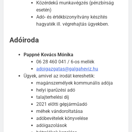
Közérdekű munkavégzés (pénzbírság
esetén)
Adó- és értékbizonyítvány készítés
hagyaték ill. végrehajtás ügyekben.
Adóiroda
Pappné Kovács Mónika
06 28 460 041 / 6-os mellék
adoigazgatas@galgaheviz.hu
Ügyek, amivel az irodát kereshetik:
magánszemélyek kommunális adója
helyi iparűzési adó
talajterhelési díj
2021 előtti gépjárműadó
méhek vándoroltatása
adóbevételek könyvelése
adóigazolások