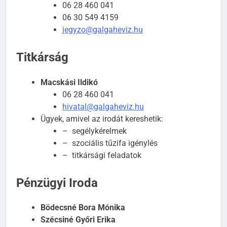
06 28 460 041
06 30 549 4159
jegyzo@galgaheviz.hu
Titkárság
Macskási Ildikó
06 28 460 041
hivatal@galgaheviz.hu
Ügyek, amivel az irodát kereshetik:
– segélykérelmek
– szociális tűzifa igénylés
– titkársági feladatok
Pénzügyi Iroda
Bödecsné Bora Mónika
Szécsiné Győri Erika