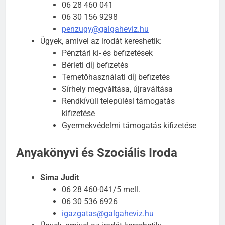
06 28 460 041
06 30 156 9298
penzugy@galgaheviz.hu
Ügyek, amivel az irodát kereshetik:
Pénztári ki- és befizetések
Bérleti díj befizetés
Temetőhasználati díj befizetés
Sírhely megváltása, újraváltása
Rendkívüli települési támogatás
kifizetése
Gyermekvédelmi támogatás kifizetése
Anyakönyvi és Szociális Iroda
Sima Judit
06 28 460-041/5 mell.
06 30 536 6926
igazgatas@galgaheviz.hu