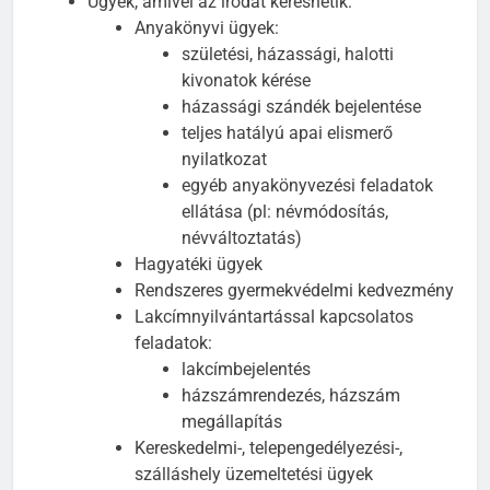
Ügyek, amivel az irodát kereshetik:
Anyakönyvi ügyek:
születési, házassági, halotti
kivonatok kérése
házassági szándék bejelentése
teljes hatályú apai elismerő
nyilatkozat
egyéb anyakönyvezési feladatok
ellátása (pl: névmódosítás,
névváltoztatás)
Hagyatéki ügyek
Rendszeres gyermekvédelmi kedvezmény
Lakcímnyilvántartással kapcsolatos
feladatok:
lakcímbejelentés
házszámrendezés, házszám
megállapítás
Kereskedelmi-, telepengedélyezési-,
szálláshely üzemeltetési ügyek