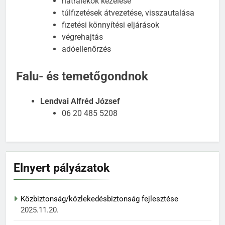
hátralékok kezelése
túlfizetések átvezetése, visszautalása
fizetési könnyítési eljárások
végrehajtás
adóellenőrzés
Falu- és temetőgondnok
Lendvai Alfréd József
06 20 485 5208
Elnyert pályázatok
Közbiztonság/közlekedésbiztonság fejlesztése
2025.11.20.