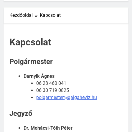
Kezdőoldal
Kapcsolat
Kapcsolat
Polgármester
Darnyik Ágnes
06 28 460 041
06 30 719 0825
polgarmester@galgaheviz.hu
Jegyző
Dr. Mohácsi-Tóth Péter