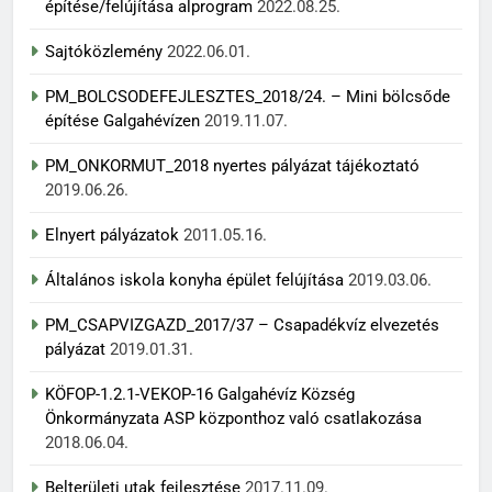
építése/felújítása alprogram
2022.08.25.
Sajtóközlemény
2022.06.01.
PM_BOLCSODEFEJLESZTES_2018/24. – Mini bölcsőde
építése Galgahévízen
2019.11.07.
PM_ONKORMUT_2018 nyertes pályázat tájékoztató
2019.06.26.
Elnyert pályázatok
2011.05.16.
Általános iskola konyha épület felújítása
2019.03.06.
PM_CSAPVIZGAZD_2017/37 – Csapadékvíz elvezetés
pályázat
2019.01.31.
KÖFOP-1.2.1-VEKOP-16 Galgahévíz Község
Önkormányzata ASP központhoz való csatlakozása
2018.06.04.
Belterületi utak fejlesztése
2017.11.09.