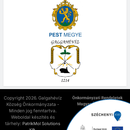
Copyright 2026. Galgahévíz
Önkormányzati Rendeletek
Község Önkormányzata -
Magyar Államkincstár
E-Önkormányzat
Minden jog fenntartva.
Elnyert Széchenyi 2020
Weboldal készítés és
Pályázatok
tárhely:
PatrikMol Solutions
Kapcsolat
Kft.