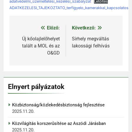
adatvédelmi_üzemeltetési_kezelési_szabályzat
Letöltés
ADATKEZELESI_TAJEKOZTATO_terfigyelo_kamerakkal_kapcsolatos_a
Előző:
Következő:
Bejegyzés
navigáció
Új kőolajlelőhelyet
Sírhely megváltás
talált a MOL és az
lakossági felhívás
O&GD
Elnyert pályázatok
Közbiztonság/közlekedésbiztonság fejlesztése
2025.11.20.
Közvilágítás korszerűsítése az Aszódi Járásban
2025.11.20.