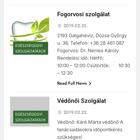
Fogorvosi szolgálat
2019.02.22.
2193 Galgahévíz, Dózsa György
u. 36. Telefon: +36 28 461 087
EGÉSZSÉGÜGYI
Fogorvos: Dr. Nemes Károly
SZOLGÁLTATÁSOK
Rendelési idő: Hétfő:
10:00 – 12:00 Csütörtök: 10:30
– 12:30
Read Full News
Védőnői Szolgálat
2019.02.22.
EGÉSZSÉGÜGYI
SZOLGÁLTATÁSOK
Védőnő: Káré Márta védőnő A
tanácsadásokra időpontkérés
szükséges!