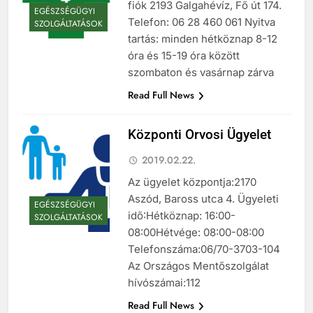
fiók 2193 Galgahévíz, Fő út 174.
EGÉSZSÉGÜGYI
Telefon: 06 28 460 061 Nyitva
SZOLGÁLTATÁSOK
tartás: minden hétköznap 8-12
óra és 15-19 óra között
szombaton és vasárnap zárva
Read Full News
Központi Orvosi Ügyelet
2019.02.22.
Az ügyelet központja:2170
Aszód, Baross utca 4. Ügyeleti
EGÉSZSÉGÜGYI
idő:Hétköznap: 16:00-
SZOLGÁLTATÁSOK
08:00Hétvége: 08:00-08:00
Telefonszáma:06/70-3703-104
Az Országos Mentőszolgálat
hívószámai:112
Read Full News