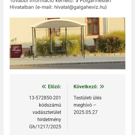
További információ kérhető: a Polgármesteri
Hivatalban (e-mail: hivatal@galgaheviz.hu)
Előző:
Következő:
Bejegyzés
navigáció
13-572850-201
Testületi ülés
kódszámú
meghívó –
vadászterület
2025.05.27
hirdetmény
Gh/1217/2025