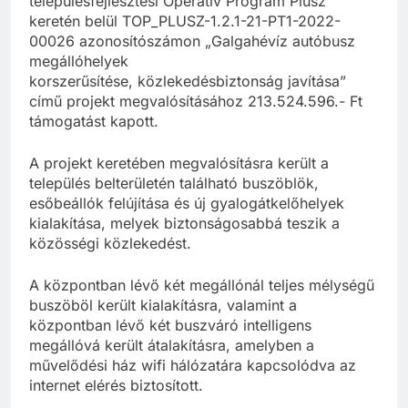
településfejlesztési Operatív Program Plusz
keretén belül TOP_PLUSZ-1.2.1-21-PT1-2022-
00026 azonosítószámon „Galgahévíz autóbusz
megállóhelyek
korszerűsítése, közlekedésbiztonság javítása”
című projekt megvalósításához 213.524.596.- Ft
támogatást kapott.
A projekt keretében megvalósításra került a
település belterületén található buszöblök,
esőbeállók felújítása és új gyalogátkelőhelyek
kialakítása, melyek biztonságosabbá teszik a
közösségi közlekedést.
A központban lévő két megállónál teljes mélységű
buszöböl került kialakításra, valamint a
központban lévő két buszváró intelligens
megállóvá került átalakításra, amelyben a
művelődési ház wifi hálózatára kapcsolódva az
internet elérés biztosított.