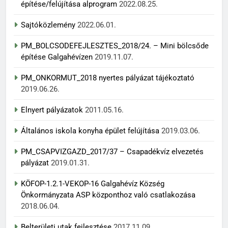
építése/felújítása alprogram
2022.08.25.
Sajtóközlemény
2022.06.01.
PM_BOLCSODEFEJLESZTES_2018/24. – Mini bölcsőde
építése Galgahévízen
2019.11.07.
PM_ONKORMUT_2018 nyertes pályázat tájékoztató
2019.06.26.
Elnyert pályázatok
2011.05.16.
Általános iskola konyha épület felújítása
2019.03.06.
PM_CSAPVIZGAZD_2017/37 – Csapadékvíz elvezetés
pályázat
2019.01.31.
KÖFOP-1.2.1-VEKOP-16 Galgahévíz Község
Önkormányzata ASP központhoz való csatlakozása
2018.06.04.
Belterületi utak fejlesztése
2017.11.09.