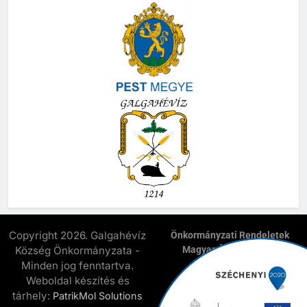
Copyright 2026. Galgahévíz
Önkormányzati Rendeletek
Község Önkormányzata -
Magyar Államkincstár
E-Önkormányzat
Minden jog fenntartva.
Elnyert Széchenyi 2020
Weboldal készítés és
Pályázatok
tárhely:
PatrikMol Solutions