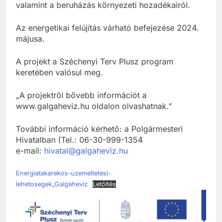
valamint a beruházás környezeti hozadékairól.
Az energetikai felújítás várható befejezése 2024.
májusa.
A projekt a Széchenyi Terv Plusz program
keretében valósul meg.
„A projektről bővebb információt a
www.galgaheviz.hu oldalon olvashatnak.”
További információ kérhető: a Polgármesteri
Hivatalban (Tel.: 06-30-999-1354
e-mail:
hivatal@galgaheviz.hu
Energiatakarekos-uzemeltetesi-
lehetosegek_Galgaheviz
Letöltés