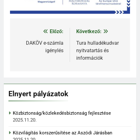
Előző:
Következő:
Bejegyzés
navigáció
DAKÖV e-számla
Tura hulladékudvar
igénylés
nyitvatartás és
információk
Elnyert pályázatok
Közbiztonság/közlekedésbiztonság fejlesztése
2025.11.20.
Közvilágítás korszerűsítése az Aszódi Járásban
2025.11.20.