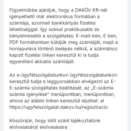
Figyelmükbe ajánljuk, hogy a DAKÖV Kft-nél
igényelhető már elektronikus formában a
számlája, azonnali bankkártyás fizetési
lehetőséggel. Így sokkal praktikusabb és
kényelmesebb a szolgáltatás. E-mail-ben, E ben,
PDF formátumban küldjük meg számláját, majd a
honlapunkra történő belépés nélkül, a számlához
kapott fizetési linken keresztül ki is tudja
egyenlíteni aktuális számláját.
Az e-ügyfélszolgálatunkon ügyfélszolgálatunkon
keresztül tudja a leggyorsabban elvégezni az E-
E-számla szolgáltatás beállítását, az „E-számla
számla igénylése” menüpontban, menüpontban,
ahova az alábbi linken keresztül eljuthat: el
https://ugyfelszolgalat.dakov.hu/regisztracio
Köszönjük, hogy időt szánt tájékoztatónk
elolvasására! elolvasására