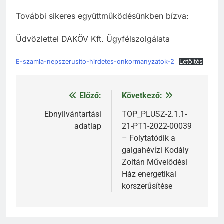
További sikeres együttműködésünkben bízva:
Üdvözlettel DAKÖV Kft. Ügyfélszolgálata
E-szamla-nepszerusito-hirdetes-onkormanyzatok-2
Letöltés
Előző:
Következő:
Bejegyzés
navigáció
Ebnyilvántartási
TOP_PLUSZ-2.1.1-
adatlap
21-PT1-2022-00039
– Folytatódik a
galgahévízi Kodály
Zoltán Művelődési
Ház energetikai
korszerűsítése