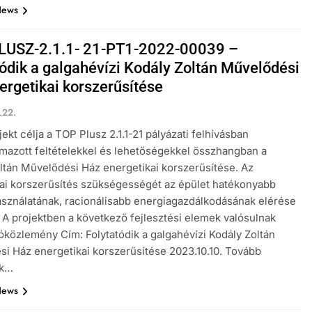
News
USZ-2.1.1- 21-PT1-2022-00039 –
tódik a galgahévízi Kodály Zoltán Művelődési
ergetikai korszerűsítése
.22.
jekt célja a TOP Plusz 2.1.1-21 pályázati felhívásban
azott feltételekkel és lehetőségekkel összhangban a
ltán Művelődési Ház energetikai korszerűsítése. Az
ai korszerűsítés szükségességét az épület hatékonyabb
sználatának, racionálisabb energiagazdálkodásának elérése
. A projektben a következő fejlesztési elemek valósulnak
óközlemény Cím: Folytatódik a galgahévízi Kodály Zoltán
i Ház energetikai korszerűsítése 2023.10.10. Tovább
ik…
News