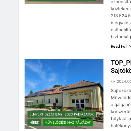
azonosít
közlekedé
213.524.5
megvalósí
esőbeálló
biztonság
Read Full 
TOP_PL
Sajtók
2024.05
Sajtóközl
Művelődés
a galgahé
korszerűs
ELNYERT SZÉCHENYI 2020 PÁLYÁZATOK
folytatás
HÍREK
MŰVELŐDÉSI HÁZ PÁLYÁZAT
hatékonya