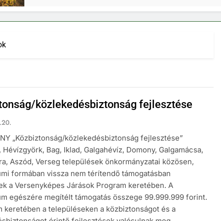
ok
tonság/közlekedésbiztonság fejlesztése
.20.
Y „Közbiztonság/közlekedésbiztonság fejlesztése”
 Hévízgyörk, Bag, Iklad, Galgahévíz, Domony, Galgamácsa,
ura, Aszód, Verseg települések önkormányzatai közösen,
umi formában vissza nem térítendő támogatásban
tek a Versenyképes Járások Program keretében. A
m egészére megítélt támogatás összege 99.999.999 forint.
 keretében a településeken a közbiztonságot és a
sbiztonságot érintő fejlesztések valósulnak meg.