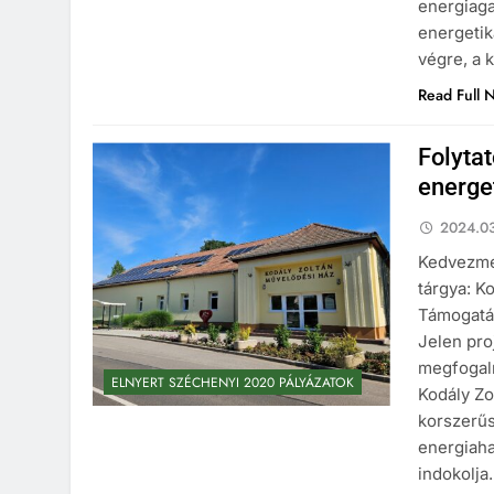
energiaga
energetik
végre, a 
Read Full 
Folyta
energe
2024.03
Kedvezmé
tárgya: K
Támogatás
Jelen pro
megfogalm
ELNYERT SZÉCHENYI 2020 PÁLYÁZATOK
Kodály Zo
korszerűs
energiaha
indokolja