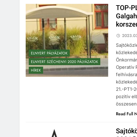
TOP-P
Galgah
korsze
2023.03
Sajtóközl
közlekedé
ELNYERT PÁLYÁZATOK
Önkormány
ELNYERT SZÉCHENYI 2020 PÁLYÁZATOK
Operatív 
HÍREK
felhívásr
közlekedé
21.-PT1-2
pozitív e
összesen 
Read Full 
Sajtók