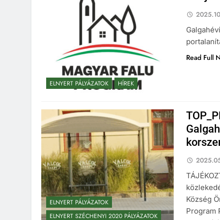
2025.10
Galgahéví
portalanít
Read Full 
ELNYERT PÁLYÁZATOK
HÍREK
TOP_P
Galgah
korsze
2025.05
TÁJÉKOZT
közlekedé
Község Ön
ELNYERT PÁLYÁZATOK
Program 
ELNYERT SZÉCHENYI 2020 PÁLYÁZATOK