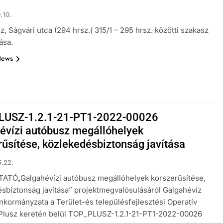
.10.
z, Ságvári utca (294 hrsz.( 315/1 – 295 hrsz. közötti szakasz
ása.
News
LUSZ-1.2.1-21-PT1-2022-00026
évízi autóbusz megállóhelyek
rűsítése, közlekedésbiztonság javítása
.22.
ATÓ„Galgahévízi autóbusz megállóhelyek korszerűsítése,
sbiztonság javítása” projektmegvalósulásáról Galgahévíz
kormányzata a Terület-és településfejlesztési Operatív
Plusz keretén belül TOP_PLUSZ-1.2.1-21-PT1-2022-00026