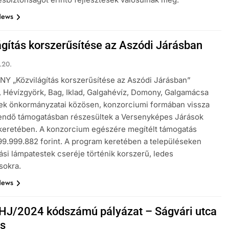
News
ágítás korszerűsítése az Aszódi Járásban
.20.
 „Közvilágítás korszerűsítése az Aszódi Járásban”
 Hévízgyörk, Bag, Iklad, Galgahévíz, Domony, Galgamácsa
ek önkormányzatai közösen, konzorciumi formában vissza
tendő támogatásban részesültek a Versenyképes Járások
keretében. A konzorcium egészére megítélt támogatás
9.999.882 forint. A program keretében a településeken
tási lámpatestek cseréje történik korszerű, ledes
sokra.
News
J/2024 kódszámú pályázat – Ságvári utca
ás