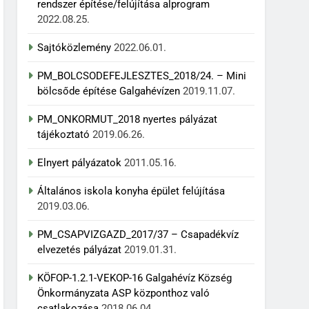
rendszer építése/felújítása alprogram
2022.08.25.
Sajtóközlemény
2022.06.01.
PM_BOLCSODEFEJLESZTES_2018/24. – Mini
bölcsőde építése Galgahévízen
2019.11.07.
PM_ONKORMUT_2018 nyertes pályázat
tájékoztató
2019.06.26.
Elnyert pályázatok
2011.05.16.
Általános iskola konyha épület felújítása
2019.03.06.
PM_CSAPVIZGAZD_2017/37 – Csapadékvíz
elvezetés pályázat
2019.01.31.
KÖFOP-1.2.1-VEKOP-16 Galgahévíz Község
Önkormányzata ASP központhoz való
csatlakozása
2018.06.04.