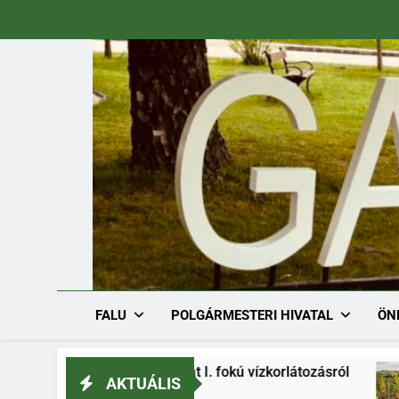
Ugrás
a
tartalomra
FALU
POLGÁRMESTERI HIVATAL
ÖN
026. határozat I. fokú vízkorlátozásról
Szőlő
AKTUÁLIS
2026.07