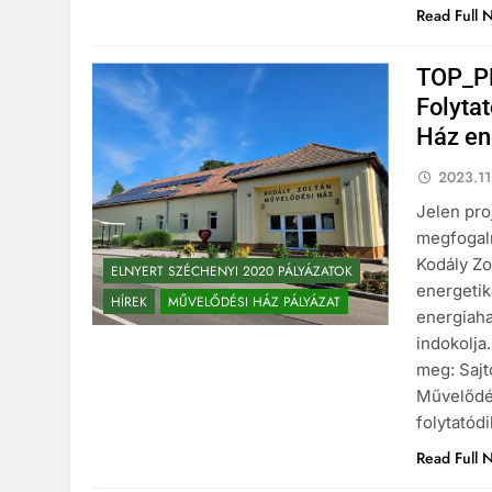
Read Full 
TOP_PL
Folyta
Ház en
2023.11
Jelen pro
megfogalm
Kodály Zo
ELNYERT SZÉCHENYI 2020 PÁLYÁZATOK
energetik
HÍREK
MŰVELŐDÉSI HÁZ PÁLYÁZAT
energiaha
indokolja
meg: Sajt
Művelődés
folytatód
Read Full 