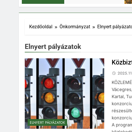
Kezdőoldal
Önkormányzat
Elnyert pályázat
Elnyert pályázatok
Közbiz
2025.11
KÖZLEMÉN
Vácegres,
Kartal, T
konzorci
részesül
konzorciu
ELNYERT PÁLYÁZATOK
A program
közlekedé