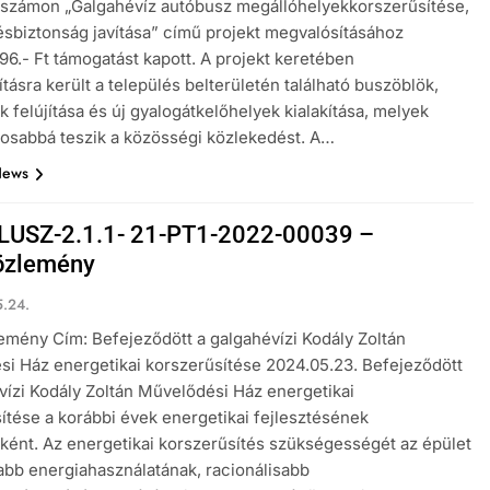
ószámon „Galgahévíz autóbusz megállóhelyekkorszerűsítése,
sbiztonság javítása” című projekt megvalósításához
96.- Ft támogatást kapott. A projekt keretében
tásra került a település belterületén található buszöblök,
k felújítása és új gyalogátkelőhelyek kialakítása, melyek
osabbá teszik a közösségi közlekedést. A…
News
USZ-2.1.1- 21-PT1-2022-00039 –
özlemény
.24.
emény Cím: Befejeződött a galgahévízi Kodály Zoltán
i Ház energetikai korszerűsítése 2024.05.23. Befejeződött
vízi Kodály Zoltán Művelődési Ház energetikai
ítése a korábbi évek energetikai fejlesztésének
aként. Az energetikai korszerűsítés szükségességét az épület
bb energiahasználatának, racionálisabb