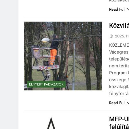
Read Full 
Közvil
2025.11
KÖZLEMÉNY
Vácegres,
település
nem térí
Program 
összege 9
ELNYERT PÁLYÁZATOK
közvilágí
fényforrá
Read Full 
MFP-UH
felújít