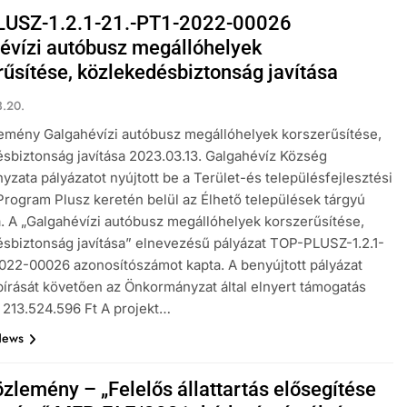
LUSZ-1.2.1-21.-PT1-2022-00026
évízi autóbusz megállóhelyek
rűsítése, közlekedésbiztonság javítása
.20.
emény Galgahévízi autóbusz megállóhelyek korszerűsítése,
sbiztonság javítása 2023.03.13. Galgahévíz Község
zata pályázatot nyújtott be a Terület-és településfejlesztési
Program Plusz keretén belül az Élhető települések tárgyú
a. A „Galgahévízi autóbusz megállóhelyek korszerűsítése,
sbiztonság javítása” elnevezésű pályázat TOP-PLUSZ-1.2.1-
022-00026 azonosítószámot kapta. A benyújtott pályázat
lbírását követően az Önkormányzat által elnyert támogatás
213.524.596 Ft A projekt…
News
özlemény – „Felelős állattartás elősegítése