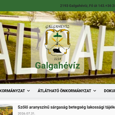
2193 Galgahévíz, Fő út 143.
+36 2
Galgahévíz
Galgahévíz
KORMÁNYZAT
ÁTLÁTHATÓ ÖNKORMÁNYZAT
DOKU
 aranyszínű sárgaság betegség lakossági tájékoztató
.31.