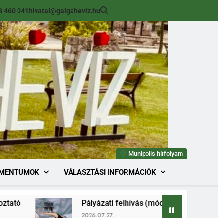
8 460 041
hivatal@galgaheviz.hu
Munipolis hírfolyam
MENTUMOK
VÁLASZTÁSI INFORMÁCIÓK
Pályázati felhívás (módosított) ingatlan értékesítésre
2026.07.27.