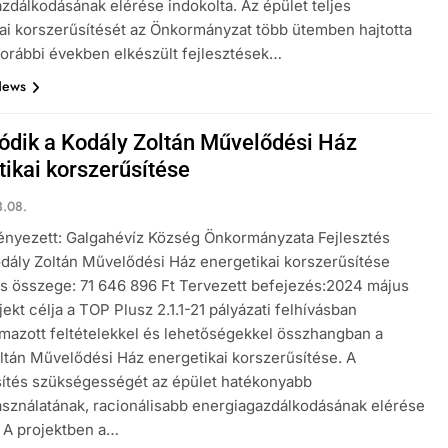
zdálkodásának elérése indokolta. Az épület teljes
ai korszerűsítését az Önkormányzat több ütemben hajtotta
korábbi években elkészült fejlesztések…
News
tódik a Kodály Zoltán Művelődési Ház
tikai korszerűsítése
.08.
nyezett: Galgahévíz Község Önkormányzata Fejlesztés
odály Zoltán Művelődési Ház energetikai korszerűsítése
 összege: 71 646 896 Ft Tervezett befejezés:2024 május
jekt célja a TOP Plusz 2.1.1-21 pályázati felhívásban
azott feltételekkel és lehetőségekkel összhangban a
ltán Művelődési Ház energetikai korszerűsítése. A
ítés szükségességét az épület hatékonyabb
sználatának, racionálisabb energiagazdálkodásának elérése
. A projektben a…