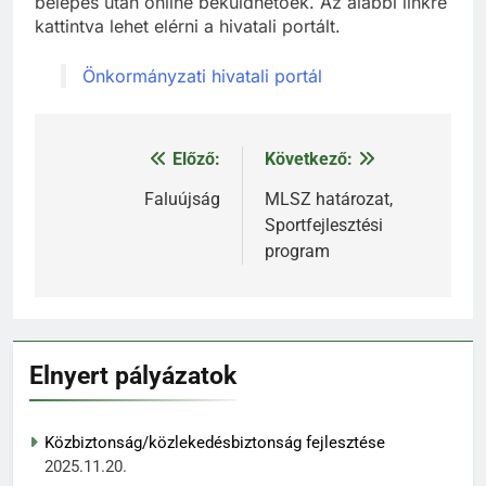
belépés után online beküldhetőek. Az alábbi linkre
kattintva lehet elérni a hivatali portált.
Önkormányzati hivatali portál
Előző:
Következő:
Bejegyzés
navigáció
Faluújság
MLSZ határozat,
Sportfejlesztési
program
Elnyert pályázatok
Közbiztonság/közlekedésbiztonság fejlesztése
2025.11.20.