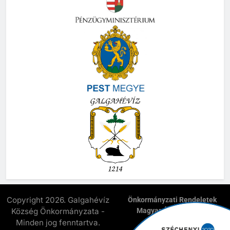
Copyright 2026. Galgahévíz
Önkormányzati Rendeletek
Község Önkormányzata -
Magyar Államkincstár
E-Önkormányzat
Minden jog fenntartva.