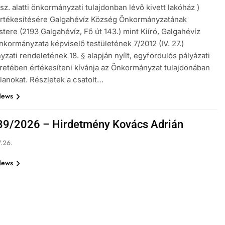
sz. alatti önkormányzati tulajdonban lévő kivett lakóház )
értékesítésére Galgahévíz Község Önkormányzatának
tere (2193 Galgahévíz, Fő út 143.) mint Kiíró, Galgahévíz
kormányzata képviselő testületének 7/2012 (IV. 27.)
zati rendeletének 18. § alapján nyílt, egyfordulós pályázati
eretében értékesíteni kívánja az Önkormányzat tulajdonában
tlanokat. Részletek a csatolt…
News
9/2026 – Hirdetmény Kovács Adrián
.26.
News