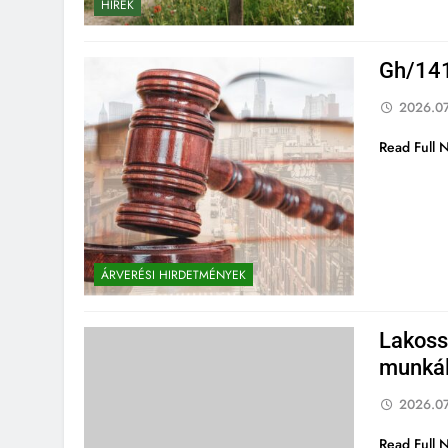
HÍREK
Gh/141
2026.07
Read Full 
ÁRVERÉSI HIRDETMÉNYEK
Lakoss
munkál
2026.07
Read Full 