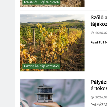
LAKOSSÁGI TÁJÉKOZTATÁS
Szőlő 
tájéko
2026.07
Read Full 
LAKOSSÁGI TÁJÉKOZTATÁS
Pályáza
értéke
2026.07
PÁLYÁZAT