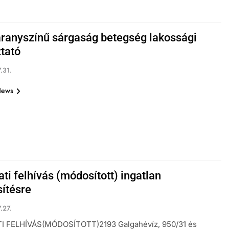
aranyszínű sárgaság betegség lakossági
ztató
.31.
News
ti felhívás (módosított) ingatlan
sítésre
.27.
I FELHÍVÁS(MÓDOSÍTOTT)2193 Galgahévíz, 950/31 és