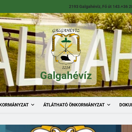
2193 Galgahévíz, Fő út 143.
+36 2
Galgahévíz
Galgahévíz
KORMÁNYZAT
ÁTLÁTHATÓ ÖNKORMÁNYZAT
DOKU