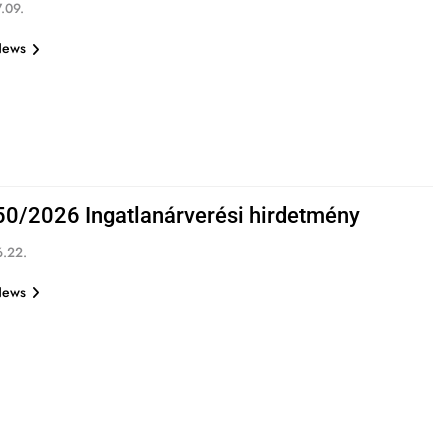
.09.
News
0/2026 Ingatlanárverési hirdetmény
.22.
News