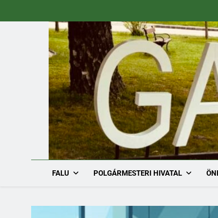
Ugrás
a
tartalomra
FALU
POLGÁRMESTERI HIVATAL
ÖN