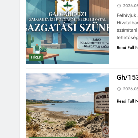
2026.08
Felhívjuk
Hivatalba
számítani
lehetőség
Read Full 
HÍREK
Gh/153
2026.08
Read Full 