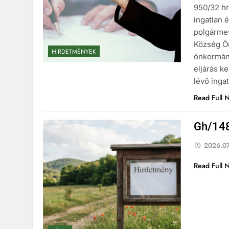
950/32 hr
ingatlan 
polgármes
Község Ön
HIRDETMÉNYEK
önkormány
eljárás k
lévő inga
Read Full 
Gh/148
2026.07
Read Full 