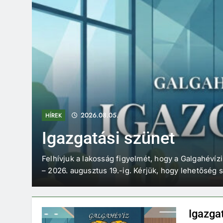
2026.08.05.
HÍREK
Igazgatási szünet
re
Felhívjuk a lakosság figyelmét, hogy a Galgahévízi
 lévő
– 2026. augusztus 19.-ig. Kérjük, hogy lehetőség s
Igazga