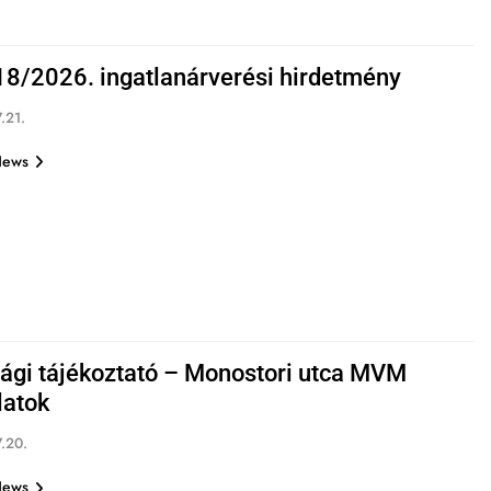
8/2026. ingatlanárverési hirdetmény
.21.
News
ági tájékoztató – Monostori utca MVM
atok
.20.
News