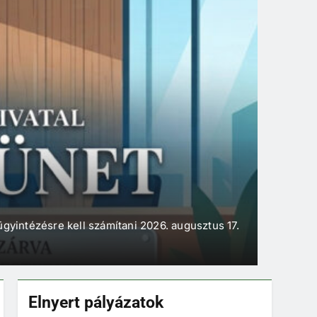
LAKOSSÁG
Gh/1
ügyintézésre kell számítani 2026. augusztus 17.
Elnyert pályázatok