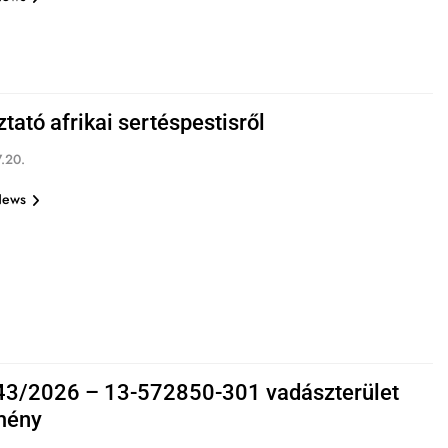
tató afrikai sertéspestisről
.20.
News
3/2026 – 13-572850-301 vadászterület
mény