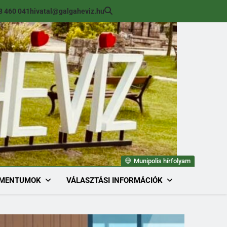
8 460 041
hivatal@galgaheviz.hu
Munipolis hírfolyam
MENTUMOK
VÁLASZTÁSI INFORMÁCIÓK