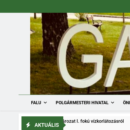
Ugrás
a
tartalomra
FALU
POLGÁRMESTERI HIVATAL
ÖN
h/1536-1/2026. határozat I. fokú vízkorlátozásról
AKTUÁLIS
026.08.03.