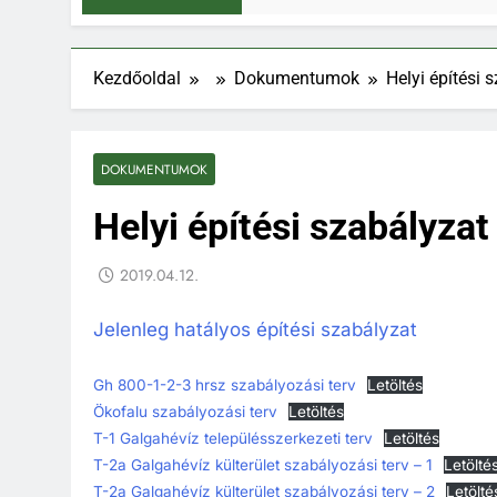
Kezdőoldal
Dokumentumok
Helyi építési 
DOKUMENTUMOK
Helyi építési szabályzat
2019.04.12.
Jelenleg hatályos építési szabályzat
Gh 800-1-2-3 hrsz szabályozási terv
Letöltés
Ökofalu szabályozási terv
Letöltés
T-1 Galgahévíz településszerkezeti terv
Letöltés
T-2a Galgahévíz külterület szabályozási terv – 1
Letölté
T-2a Galgahévíz külterület szabályozási terv – 2
Letölté