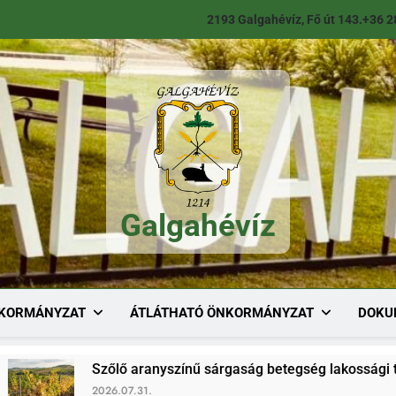
2193 Galgahévíz, Fő út 143.
+36 2
Galgahévíz
Galgahévíz
KORMÁNYZAT
ÁTLÁTHATÓ ÖNKORMÁNYZAT
DOKU
Szőlő aranyszínű sárgaság betegség lakossági tájékoztató
2026.07.31.