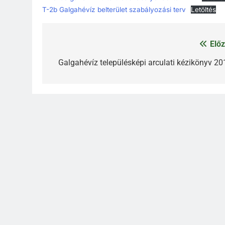
T-2b Galgahévíz belterület szabályozási terv
Letöltés
Előz
Bejegyzés
navigáció
Galgahévíz településképi arculati kézikönyv 20