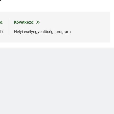
ő:
Következő:
17
Helyi esélyegyenlőségi program