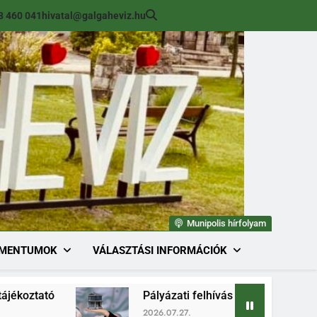
8 460 041
hivatal@galgaheviz.hu
Munipolis hírfolyam
MENTUMOK
VÁLASZTÁSI INFORMÁCIÓK
Pályázati felhívás (módosított) ingatlan érté
2026.07.27.