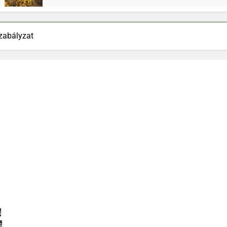
szabályzat
s
s