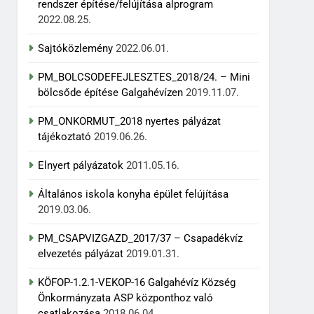
rendszer építése/felújítása alprogram
2022.08.25.
Sajtóközlemény
2022.06.01.
PM_BOLCSODEFEJLESZTES_2018/24. – Mini
bölcsőde építése Galgahévízen
2019.11.07.
PM_ONKORMUT_2018 nyertes pályázat
tájékoztató
2019.06.26.
Elnyert pályázatok
2011.05.16.
Általános iskola konyha épület felújítása
2019.03.06.
PM_CSAPVIZGAZD_2017/37 – Csapadékvíz
elvezetés pályázat
2019.01.31.
KÖFOP-1.2.1-VEKOP-16 Galgahévíz Község
Önkormányzata ASP központhoz való
csatlakozása
2018.06.04.