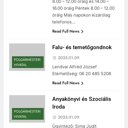
8.00 – 12.00 óráig és 14.00 –
16.00 óráig Péntek 8.00 – 12.00
óráig Más napokon kizárólag
telefonos…
Read Full News
Falu- és temetőgondnok
2025.01.09.
POLGÁRMESTERI
HIVATAL
Lendvai Alfréd József
Elérhetőség: 06 20 485 5208
Read Full News
Anyakönyvi és Szociális
Iroda
POLGÁRMESTERI
HIVATAL
2025.01.09.
Ügyintéző: Sima Judit