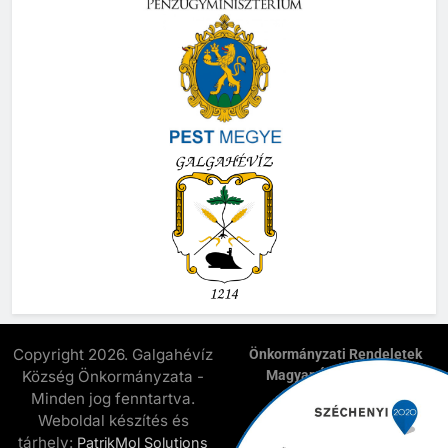
Copyright 2026. Galgahévíz
Önkormányzati Rendeletek
Község Önkormányzata -
Magyar Államkincstár
E-Önkormányzat
Minden jog fenntartva.
Elnyert Széchenyi 2020
Weboldal készítés és
Pályázatok
tárhely:
PatrikMol Solutions