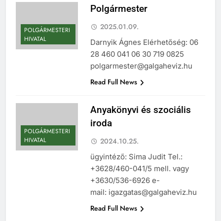
Polgármester
2025.01.09.
POLGÁRMESTERI
HIVATAL
Darnyik Ágnes Elérhetőség: 06
28 460 041 06 30 719 0825
polgarmester@galgaheviz.hu
Read Full News
Anyakönyvi és szociális
iroda
POLGÁRMESTERI
HIVATAL
2024.10.25.
ügyintéző: Sima Judit Tel.:
+3628/460-041/5 mell. vagy
+3630/536-6926 e-
mail: igazgatas@galgaheviz.hu
Read Full News