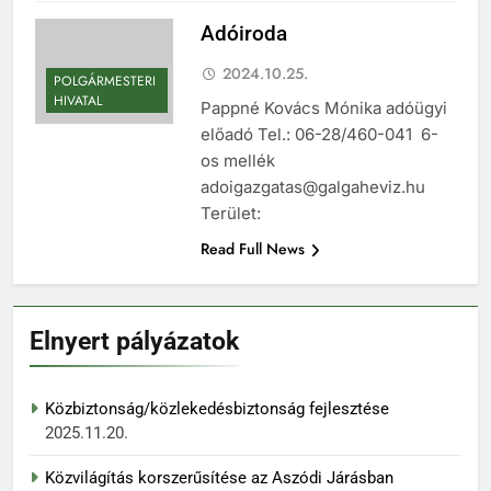
Adóiroda
2024.10.25.
POLGÁRMESTERI
HIVATAL
Pappné Kovács Mónika adóügyi
előadó Tel.: 06-28/460-041 6-
os mellék
adoigazgatas@galgaheviz.hu
Terület:
Read Full News
Elnyert pályázatok
Közbiztonság/közlekedésbiztonság fejlesztése
2025.11.20.
Közvilágítás korszerűsítése az Aszódi Járásban