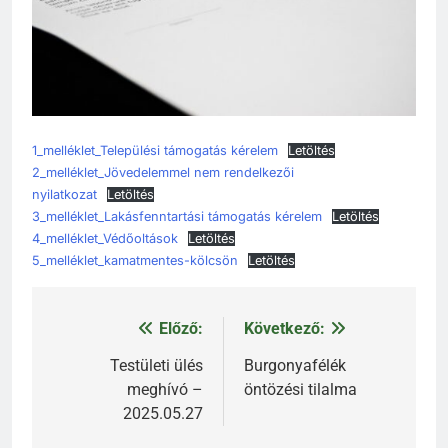
1_melléklet_Települési támogatás kérelem
Letöltés
2_melléklet_Jövedelemmel nem rendelkezői
nyilatkozat
Letöltés
3_melléklet_Lakásfenntartási támogatás kérelem
Letöltés
4_melléklet_Védőoltások
Letöltés
5_melléklet_kamatmentes-kölcsön
Letöltés
Előző:
Következő:
Bejegyzés
navigáció
Testületi ülés
Burgonyafélék
meghívó –
öntözési tilalma
2025.05.27