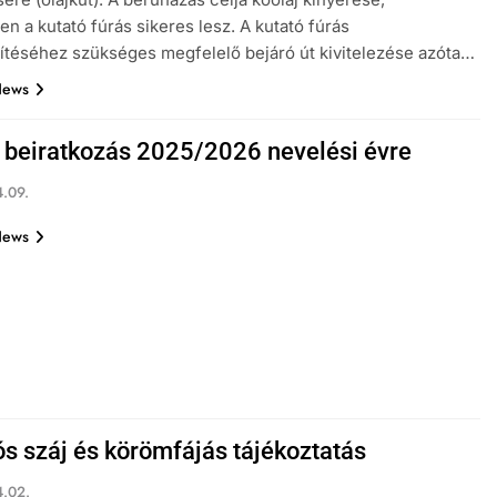
n a kutató fúrás sikeres lesz. A kutató fúrás
téséhez szükséges megfelelő bejáró út kivitelezése azóta…
News
 beiratkozás 2025/2026 nevelési évre
.09.
News
s száj és körömfájás tájékoztatás
.02.