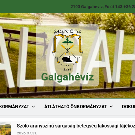
2193 Galgahévíz, Fő út 143.
+36 2
Galgahévíz
Galgahévíz
KORMÁNYZAT
ÁTLÁTHATÓ ÖNKORMÁNYZAT
DOKU
zínű sárgaság betegség lakossági tájékoztató