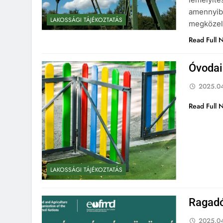
amennyibe
LAKOSSÁGI TÁJÉKOZTATÁS
megközelí
Read Full 
Óvodai
2025.04
Read Full 
LAKOSSÁGI TÁJÉKOZTATÁS
Ragadó
2025.04