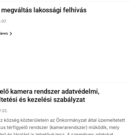
y megváltás lakossági felhívás
.07.
News
yelő kamera rendszer adatvédelmi,
tetési és kezelési szabályzat
.22.
z község közterületein az Önkormányzat által üzemeltetett
kus térfigyelő rendszer (kamerarendszer) működik, mely
ést és tárolást is lehetővé tesz. A személyes adatokat