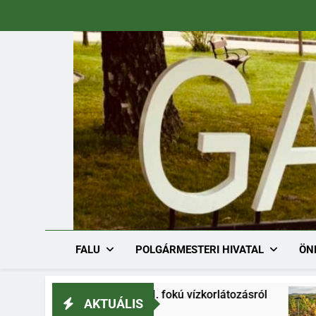
Ugrás
a
tartalomra
FALU
POLGÁRMESTERI HIVATAL
ÖN
tározat I. fokú vízkorlátozásról
Szőlő aranys
AKTUÁLIS
2026.07.31.