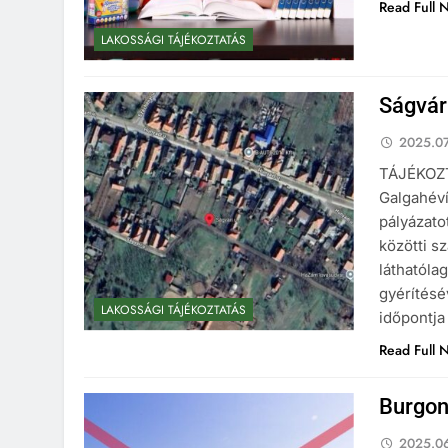
Read Full 
LAKOSSÁGI TÁJÉKOZTATÁS
Ságvári
2025.07
TÁJÉKOZT
Galgahév
pályázato
közötti s
láthatóla
gyérítésé
LAKOSSÁGI TÁJÉKOZTATÁS
időpontja
Read Full 
Burgon
2025.06