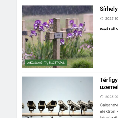
Sírhel
2025.10
Read Full 
LAKOSSÁGI TÁJÉKOZTATÁS
Térfig
üzemel
2025.09
Galgahéví
elektroni
képrögzít