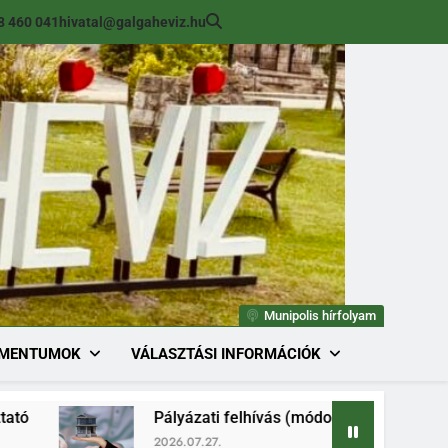
8 460 041
hivatal@galgaheviz.hu
Munipolis hírfolyam
MENTUMOK
VÁLASZTÁSI INFORMÁCIÓK
Pályázati felhívás (módosított) ingatlan értékesítésre
2026.07.27.