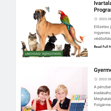
Ivartal
Progra
2025.08
Előzetes 
ingyenes 
védőoltás
Read Full 
LAKOSSÁGI TÁJÉKOZTATÁS
Gyerme
2025.08
A pénzbel
kiadásáho
Meghatalm
Polgármes