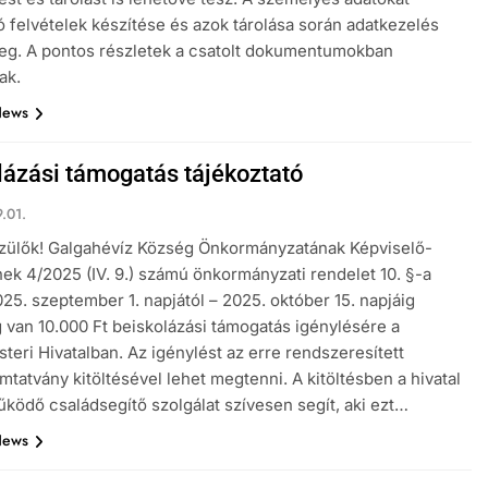
ó felvételek készítése és azok tárolása során adatkezelés
eg. A pontos részletek a csatolt dokumentumokban
ak.
News
lázási támogatás tájékoztató
.01.
Szülők! Galgahévíz Község Önkormányzatának Képviselő-
nek 4/2025 (IV. 9.) számú önkormányzati rendelet 10. §-a
025. szeptember 1. napjától – 2025. október 15. napjáig
 van 10.000 Ft beiskolázási támogatás igénylésére a
teri Hivatalban. Az igénylést az erre rendszeresített
tatvány kitöltésével lehet megtenni. A kitöltésben a hivatal
űködő családsegítő szolgálat szívesen segít, aki ezt…
News