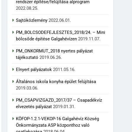
rendszer építése/felújítása alprogram
2022.08.25.
Sajtóközlemény
2022.06.01.
PM_BOLCSODEFEJLESZTES_2018/24. – Mini
bölcsőde építése Galgahévízen
2019.11.07.
PM_ONKORMUT_2018 nyertes pályázat
tájékoztató
2019.06.26.
Elnyert pályázatok
2011.05.16.
Általános iskola konyha épület felújítása
2019.03.06.
PM_CSAPVIZGAZD_2017/37 – Csapadékvíz
elvezetés pályázat
2019.01.31.
KÖFOP-1.2.1-VEKOP-16 Galgahévíz Község
Önkormányzata ASP központhoz való
csatlakozása
2018.06.04.