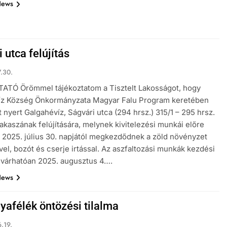
News
 utca felújítás
.30.
ATÓ Örömmel tájékoztatom a Tisztelt Lakosságot, hogy
íz Község Önkormányzata Magyar Falu Program keretében
t nyert Galgahévíz, Ságvári utca (294 hrsz.) 315/1 – 295 hrsz.
zakaszának felújítására, melynek kivitelezési munkái előre
g 2025. július 30. napjától megkezdődnek a zöld növényzet
vel, bozót és cserje irtással. Az aszfaltozási munkák kezdési
 várhatóan 2025. augusztus 4….
News
yafélék öntözési tilalma
.19.