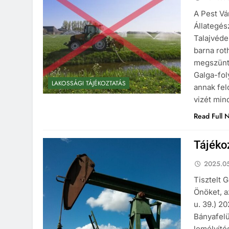
A Pest Vá
Állategés
Talajvéde
barna rot
megszünt
Galga-fol
LAKOSSÁGI TÁJÉKOZTATÁS
annak fel
vizét min
Read Full 
Tájékoz
2025.05
Tisztelt 
Önöket, 
u. 39.) 2
Bányafelü
lemélyíté