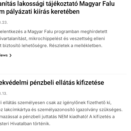
anítás lakossági tájékoztató Magyar Falu
m pályázati kiírás keretében
.23.
jelentkezés a Magyar Falu programban meghirdetett
ivartalanítást, mikrochippelést és veszettség elleni
t biztosító lehetőségre. Részletek a mellékletben.
News
kvédelmi pénzbeli ellátás kifizetése
.13.
i ellátás személyesen csak az igénylőnek fizethető ki,
z lakcímkártya és személyazonosító igazolvány szükséges.
azással a pénzbeli juttatás NEM kiadható! A kifizetés a
teri Hivatalban történik.