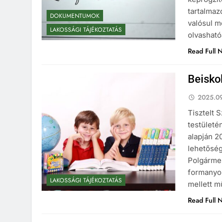
tartalmaz
DOKUMENTUMOK
valósul m
LAKOSSÁGI TÁJÉKOZTATÁS
olvasható
Read Full 
Beisko
2025.09
Tisztelt 
testületé
alapján 2
lehetőség
Polgármes
formanyom
LAKOSSÁGI TÁJÉKOZTATÁS
mellett m
Read Full 