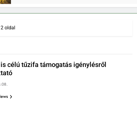
2 oldal
is célú tűzifa támogatás igénylésről
ztató
.08.
News