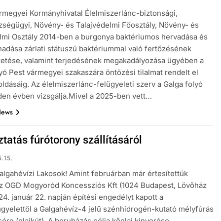
rmegyei Kormányhivatal Élelmiszerlánc-biztonsági,
zségügyi, Növény- és Talajvédelmi Főosztály, Növény- és
lmi Osztály 2014-ben a burgonya baktériumos hervadása és
hadása zárlati státuszú baktériummal való fertőzésének
etése, valamint terjedésének megakadályozása ügyében a
yó Pest vármegyei szakaszára öntözési tilalmat rendelt el
oldásáig. Az élelmiszerlánc-felügyeleti szerv a Galga folyó
den évben vizsgálja.Mivel a 2025-ben vett…
News
tatás fúrótorony szállításáról
.15.
Galgahévízi Lakosok! Amint februárban már értesítettük
az OGD Mogyoród Koncessziós Kft (1024 Budapest, Lövőház
024. január 22. napján építési engedélyt kapott a
gyelettől a Galgahévíz-4 jelű szénhidrogén-kutató mélyfúrás
sére (olajkút). A beruházás célja kőolaj kinyerése,