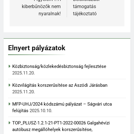
navigáció
kiberbűnözők nem
támogatás
nyaralnak!
tájékoztató
Elnyert pályázatok
Közbiztonság/közlekedésbiztonság fejlesztése
2025.11.20.
Közvilágítás korszerűsítése az Aszódi Járásban
2025.11.20.
MFP-UHJ/2024 kódszámú pályázat – Ságvári utca
felújítás
2025.10.10.
TOP_PLUSZ-1.2.1-21-PT1-2022-00026 Galgahévízi
autóbusz megállóhelyek korszerűsítése,