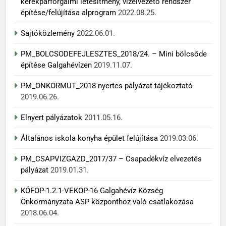
kerékpárforgalmi létesítmény, vízelvezető rendszer
építése/felújítása alprogram
2022.08.25.
Sajtóközlemény
2022.06.01.
PM_BOLCSODEFEJLESZTES_2018/24. – Mini bölcsőde
építése Galgahévízen
2019.11.07.
PM_ONKORMUT_2018 nyertes pályázat tájékoztató
2019.06.26.
Elnyert pályázatok
2011.05.16.
Általános iskola konyha épület felújítása
2019.03.06.
PM_CSAPVIZGAZD_2017/37 – Csapadékvíz elvezetés
pályázat
2019.01.31.
KÖFOP-1.2.1-VEKOP-16 Galgahévíz Község
Önkormányzata ASP központhoz való csatlakozása
2018.06.04.