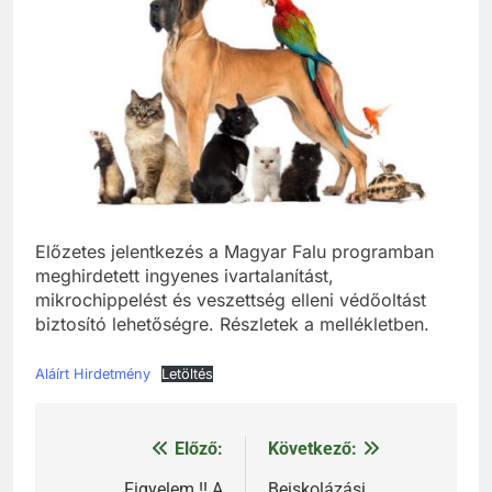
Előzetes jelentkezés a Magyar Falu programban
meghirdetett ingyenes ivartalanítást,
mikrochippelést és veszettség elleni védőoltást
biztosító lehetőségre. Részletek a mellékletben.
Aláírt Hirdetmény
Letöltés
Előző:
Következő:
Bejegyzés
Figyelem !! A
Beiskolázási