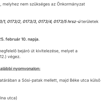
k, melyhez nem szükséges az Önkormányzat
3/1, 0173/2, 0173/3, 0173/4, 0173/5 hrsz-ú
területek
5. február 10. napja
.
gfelelő bejáró út kivitelezése, melyet a
12.) végez.
z alábbi nyomvonalon:
árában a Sósi-patak mellett, majd Béke utca külső
lna utca)