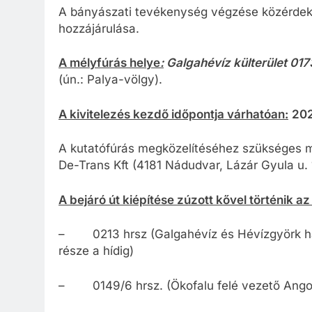
A bányászati tevékenység végzése közérde
hozzájárulása.
A mélyfúrás helye
:
Galgahévíz külterület 017
(ún.: Palya-völgy).
A kivitelezés kezdő időpontja várhatóan:
202
A kutatófúrás megközelítéséhez szükséges me
De-Trans Kft (4181 Nádudvar, Lázár Gyula u. 
A bejáró út kiépítése zúzott kővel történik a
– 0213 hrsz (Galgahévíz és Hévízgyörk hat
része a hídig)
– 0149/6 hrsz. (Ökofalu felé vezető Ango