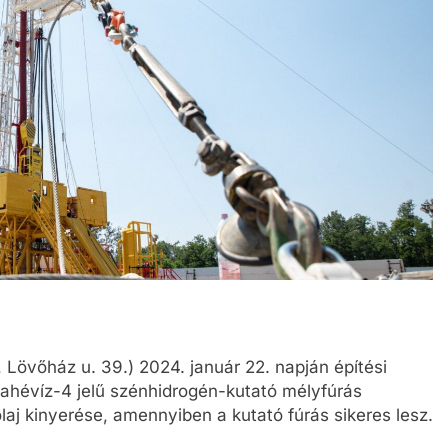
Lövőház u. 39.) 2024. január 22. napján építési
gahévíz-4 jelű szénhidrogén-kutató mélyfúrás
olaj kinyerése, amennyiben a kutató fúrás sikeres lesz.