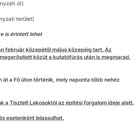
yzati út)
zati terület)
 is érintett lehet
óan február közepétől május közepéig tart. Az
megerősített közút a kutatófúrás után is megmarad,
 át a Fő úton történik, mely naponta több nehéz
k a Tisztelt Lakosoktól az építési forgalom ideje alatt.
s esetenként lelassulhat.