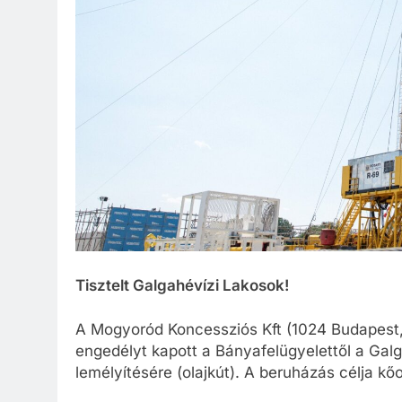
Tisztelt Galgahévízi Lakosok!
A Mogyoród Koncessziós Kft (1024 Budapest, 
engedélyt kapott a Bányafelügyelettől a Gal
lemélyítésére (olajkút). A beruházás célja kő