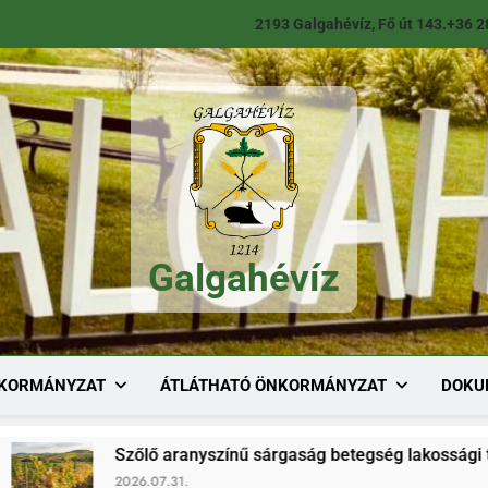
2193 Galgahévíz, Fő út 143.
+36 2
Galgahévíz
Galgahévíz
KORMÁNYZAT
ÁTLÁTHATÓ ÖNKORMÁNYZAT
DOKU
Szőlő aranyszínű sárgaság betegség lakossági tájékoztató
2026.07.31.