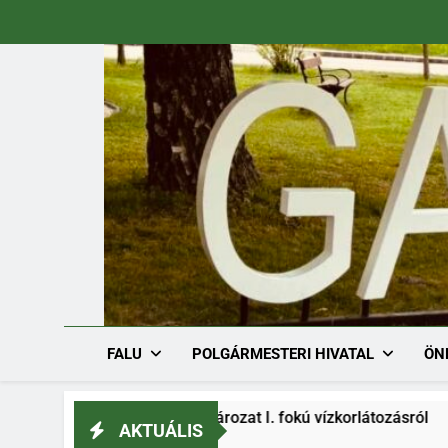
Ugrás
a
tartalomra
FALU
POLGÁRMESTERI HIVATAL
ÖN
1536-1/2026. határozat I. fokú vízkorlátozásról
AKTUÁLIS
.08.03.