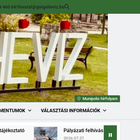
8 460 041
hivatal@galgaheviz.hu
Munipolis hírfolyam
MENTUMOK
VÁLASZTÁSI INFORMÁCIÓK
Pályázati felhívás (módosított) ingatlan értékes
2026.07.27.