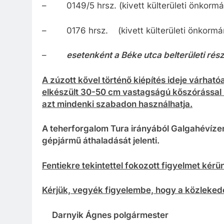
– 0149/5 hrsz. (kivett külterületi önkormán
– 0176 hrsz. (kivett külterületi önkormány
–
esetenként a Béke utca belterületi része
A zúzott kővel történő kiépítés ideje várhat
elkészült 30-50 cm vastagságú kőszórással 
azt mindenki szabadon használhatja.
A teherforgalom Tura irányából Galgahévízen
gépjármű áthaladását jelenti.
Fentiekre tekintettel fokozott figyelmet kérün
Kérjük, vegyék figyelembe, hogy a közlekedé
Darnyik Ágnes
polgármester