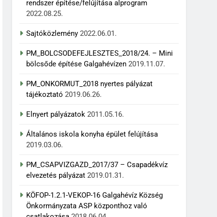
rendszer építése/felújítása alprogram
2022.08.25.
Sajtóközlemény
2022.06.01.
PM_BOLCSODEFEJLESZTES_2018/24. – Mini
bölcsőde építése Galgahévízen
2019.11.07.
PM_ONKORMUT_2018 nyertes pályázat
tájékoztató
2019.06.26.
Elnyert pályázatok
2011.05.16.
Általános iskola konyha épület felújítása
2019.03.06.
PM_CSAPVIZGAZD_2017/37 – Csapadékvíz
elvezetés pályázat
2019.01.31.
KÖFOP-1.2.1-VEKOP-16 Galgahévíz Község
Önkormányzata ASP központhoz való
csatlakozása
2018.06.04.