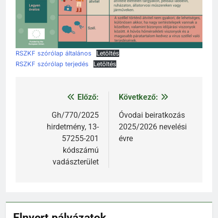
RSZKF szórólap általános
Letöltés
RSZKF szórólap terjedés
Letöltés
Előző:
Következő:
Bejegyzés
navigáció
Gh/770/2025
Óvodai beiratkozás
hirdetmény, 13-
2025/2026 nevelési
57255-201
évre
kódszámú
vadászterület
Elnyert pályázatok