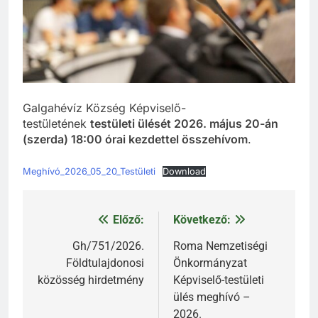
Galgahévíz Község Képviselő-
testületének
testületi ülését 2026. május 20-án
(szerda) 18:00 órai kezdettel összehívom
.
Meghívó_2026_05_20_Testületi
Download
Előző:
Következő:
Bejegyzés
navigáció
Gh/751/2026.
Roma Nemzetiségi
Földtulajdonosi
Önkormányzat
közösség hirdetmény
Képviselő-testületi
ülés meghívó –
2026.