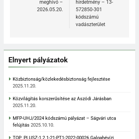
meghívó –
hirdetmény – 13-
2026.05.20.
572850-301
kódszámú
vadászterület
Elnyert pályázatok
Közbiztonság/közlekedésbiztonság fejlesztése
2025.11.20.
Közvilágítás korszerűsítése az Aszódi Járásban
2025.11.20.
MFP-UHJ/2024 kódszámú pályázat – Ságvári utca
felújítás
2025.10.10.
TOP_PLUSZ-1.2.1-21-PT1-2022-00026 Galgahévízi