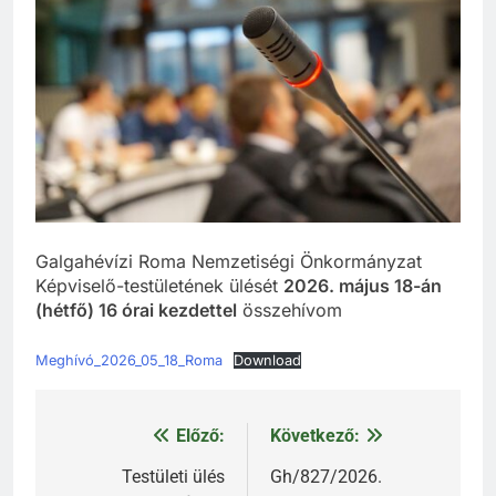
Galgahévízi Roma Nemzetiségi Önkormányzat
Képviselő-testületének ülését
2026. május 18-án
(hétfő) 16 órai kezdettel
összehívom
Meghívó_2026_05_18_Roma
Download
Előző:
Következő:
Bejegyzés
navigáció
Testületi ülés
Gh/827/2026.