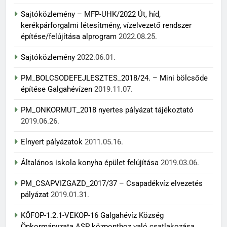
Sajtóközlemény – MFP-UHK/2022 Út, híd,
kerékpárforgalmi létesítmény, vízelvezető rendszer
építése/felújítása alprogram
2022.08.25.
Sajtóközlemény
2022.06.01.
PM_BOLCSODEFEJLESZTES_2018/24. – Mini bölcsőde
építése Galgahévízen
2019.11.07.
PM_ONKORMUT_2018 nyertes pályázat tájékoztató
2019.06.26.
Elnyert pályázatok
2011.05.16.
Általános iskola konyha épület felújítása
2019.03.06.
PM_CSAPVIZGAZD_2017/37 – Csapadékvíz elvezetés
pályázat
2019.01.31.
KÖFOP-1.2.1-VEKOP-16 Galgahévíz Község
Önkormányzata ASP központhoz való csatlakozása