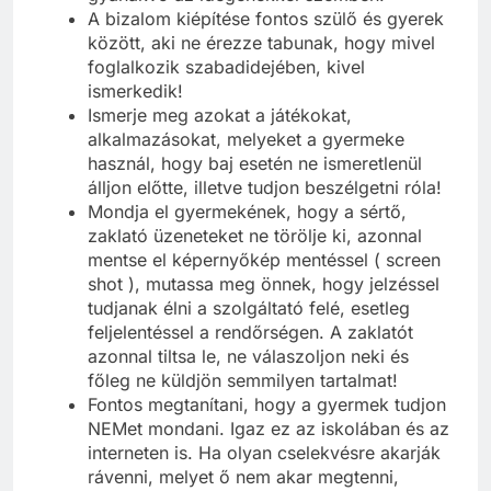
A bizalom kiépítése fontos szülő és gyerek
között, aki ne érezze tabunak, hogy mivel
foglalkozik szabadidejében, kivel
ismerkedik!
Ismerje meg azokat a játékokat,
alkalmazásokat, melyeket a gyermeke
használ, hogy baj esetén ne ismeretlenül
álljon előtte, illetve tudjon beszélgetni róla!
Mondja el gyermekének, hogy a sértő,
zaklató üzeneteket ne törölje ki, azonnal
mentse el képernyőkép mentéssel ( screen
shot ), mutassa meg önnek, hogy jelzéssel
tudjanak élni a szolgáltató felé, esetleg
feljelentéssel a rendőrségen. A zaklatót
azonnal tiltsa le, ne válaszoljon neki és
főleg ne küldjön semmilyen tartalmat!
Fontos megtanítani, hogy a gyermek tudjon
NEMet mondani. Igaz ez az iskolában és az
interneten is. Ha olyan cselekvésre akarják
rávenni, melyet ő nem akar megtenni,