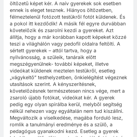
öltözetű képet kér. A naív gyerekek sok esetben
ennek is eleget tesznek. Hiányos öltözetben,
félmeztelenül fotózott testükről fotót küldenek. És
a pokol itt kezdődik! A másik fél egyre durvábban
követelőzik és zsarolni kezdi a gyereket. Azt
állítja, hogy a már korábban kapott képeket közzé
teszi a világhálón vagy pedofil oldalra feltölti. A
sértett gyerekek – attól tartva, hogy a
nyilvánosság, a szüleik, tanáraik előtt
megszégyenülnek- további képeket, illetve
videókat küldenek meztelen testükről, esetleg
„vágykeltő” testhelyzetben, önkielégítést végeznek
utasítások szerint. A kényszerítésnek,
követelőzésnek természetesen nincs vége, mert a
zsaroló újabb fotókat, videókat kér. A gyerek
pedig egy olyan spirálba kerül, melyből segítség
nélkül nehezen vagy egyáltalán nem tud kiszállni.
Megváltozik a viselkedése, magába forduló lesz,
romlik a tanulmányi eredménye és a szülő, a
pedagógus gyanakodni kezd. Esetleg a gyerek