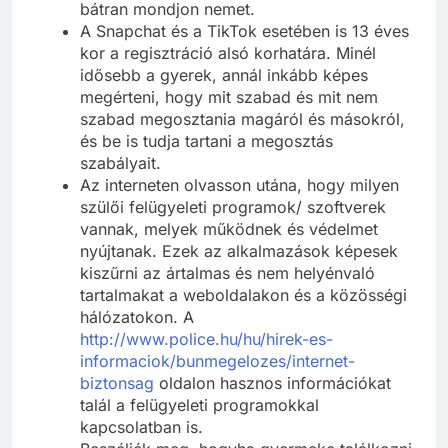
bátran mondjon nemet.
A Snapchat és a TikTok esetében is 13 éves
kor a regisztráció alsó korhatára. Minél
idősebb a gyerek, annál inkább képes
megérteni, hogy mit szabad és mit nem
szabad megosztania magáról és másokról,
és be is tudja tartani a megosztás
szabályait.
Az interneten olvasson utána, hogy milyen
szülői felügyeleti programok/ szoftverek
vannak, melyek működnek és védelmet
nyújtanak. Ezek az alkalmazások képesek
kiszűrni az ártalmas és nem helyénvaló
tartalmakat a weboldalakon és a közösségi
hálózatokon. A
http://www.police.hu/hu/hirek-es-
informaciok/bunmegelozes/internet-
biztonsag
oldalon hasznos információkat
talál a felügyeleti programokkal
kapcsolatban is.