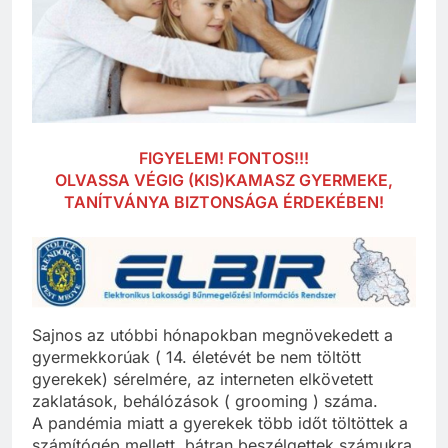
FIGYELEM! FONTOS!!!
OLVASSA VÉGIG (KIS)KAMASZ GYERMEKE,
TANÍTVÁNYA BIZTONSÁGA ÉRDEKÉBEN!
Sajnos az utóbbi hónapokban megnövekedett a
gyermekkorúak ( 14. életévét be nem töltött
gyerekek) sérelmére, az interneten elkövetett
zaklatások, behálózások ( grooming ) száma.
A pandémia miatt a gyerekek több időt töltöttek a
számítógép mellett, bátran beszélgettek számukra