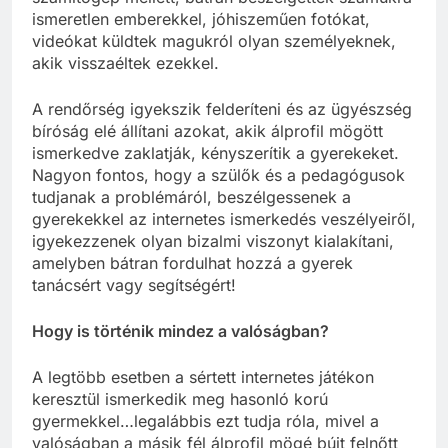
ismeretlen emberekkel, jóhiszeműen fotókat,
videókat küldtek magukról olyan személyeknek,
akik visszaéltek ezekkel.
A rendőrség igyekszik felderíteni és az ügyészség
bíróság elé állítani azokat, akik álprofil mögött
ismerkedve zaklatják, kényszerítik a gyerekeket.
Nagyon fontos, hogy a szülők és a pedagógusok
tudjanak a problémáról, beszélgessenek a
gyerekekkel az internetes ismerkedés veszélyeiről,
igyekezzenek olyan bizalmi viszonyt kialakítani,
amelyben bátran fordulhat hozzá a gyerek
tanácsért vagy segítségért!
Hogy is történik mindez a valóságban?
A legtöbb esetben a sértett internetes játékon
keresztül ismerkedik meg hasonló korú
gyermekkel…legalábbis ezt tudja róla, mivel a
valóságban a másik fél álprofil mögé bújt felnőtt