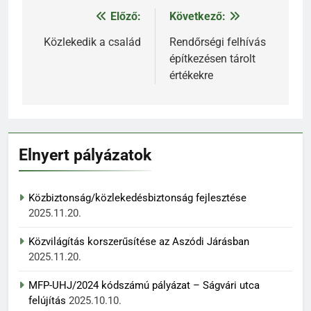
Előző:
Következő:
Bejegyzés
navigáció
Közlekedik a család
Rendőrségi felhívás
építkezésen tárolt
értékekre
Elnyert pályázatok
Közbiztonság/közlekedésbiztonság fejlesztése
2025.11.20.
Közvilágítás korszerűsítése az Aszódi Járásban
2025.11.20.
MFP-UHJ/2024 kódszámú pályázat – Ságvári utca
felújítás
2025.10.10.