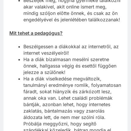
Beszéljék meg, hogyha gyermeke találkozni
akar valakivel, akit online ismert meg,
mindig szóljon előtte önnek, és csak az ön
engedélyével és jelenlétében találkozzanak!
Mit tehet a pedagógus?
Beszélgessen a diákokkal az internetről, az
internet veszélyeiről!
Ha a diák bizalmasan mesélni szeretne
önnek, hallgassa végig és esettől függően
jelezze a szülőnek!
Ha a diák viselkedése megváltozik,
tanulmányi eredménye romlik, folyamatosan
fáradt, sokat hiányzik és zárkózott lesz,
annak oka van. Lehet családi problémák
bántják, azonban lehet, hogy internetes
zaklatás, bántalmazás vagy zsarolás
áldozata lett, de nem mer szólni róla.
Próbálja meggyőzni, hogy segítő
szándékkal közeledik, bátran mondja el