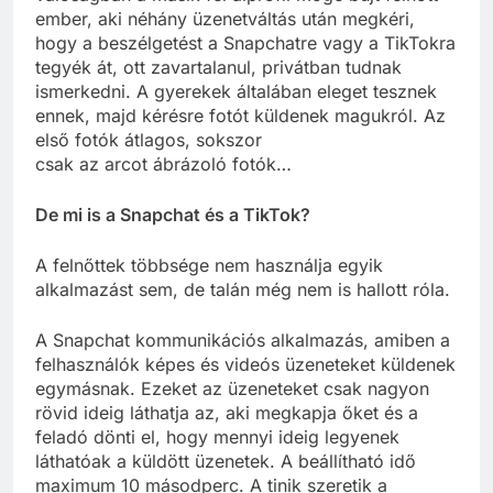
ember, aki néhány üzenetváltás után megkéri,
hogy a beszélgetést a Snapchatre vagy a TikTokra
tegyék át, ott zavartalanul, privátban tudnak
ismerkedni. A gyerekek általában eleget tesznek
ennek, majd kérésre fotót küldenek magukról. Az
első fotók átlagos, sokszor
csak az arcot ábrázoló fotók…
De mi is a Snapchat és a TikTok?
A felnőttek többsége nem használja egyik
alkalmazást sem, de talán még nem is hallott róla.
A Snapchat kommunikációs alkalmazás, amiben a
felhasználók képes és videós üzeneteket küldenek
egymásnak. Ezeket az üzeneteket csak nagyon
rövid ideig láthatja az, aki megkapja őket és a
feladó dönti el, hogy mennyi ideig legyenek
láthatóak a küldött üzenetek. A beállítható idő
maximum 10 másodperc. A tinik szeretik a