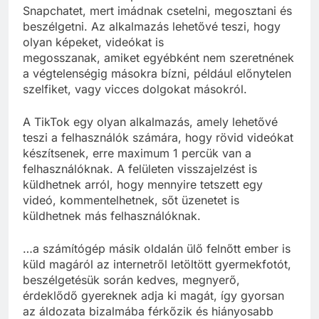
Snapchatet, mert imádnak csetelni, megosztani és
beszélgetni. Az alkalmazás lehetővé teszi, hogy
olyan képeket, videókat is
megosszanak, amiket egyébként nem szeretnének
a végtelenségig másokra bízni, például előnytelen
szelfiket, vagy vicces dolgokat másokról.
A TikTok egy olyan alkalmazás, amely lehetővé
teszi a felhasználók számára, hogy rövid videókat
készítsenek, erre maximum 1 percük van a
felhasználóknak. A felületen visszajelzést is
küldhetnek arról, hogy mennyire tetszett egy
videó, kommentelhetnek, sőt üzenetet is
küldhetnek más felhasználóknak.
…a számítógép másik oldalán ülő felnőtt ember is
küld magáról az internetről letöltött gyermekfotót,
beszélgetésük során kedves, megnyerő,
érdeklődő gyereknek adja ki magát, így gyorsan
az áldozata bizalmába férkőzik és hiányosabb