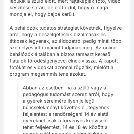
lebukik a szülő előtt, mert rajtakapják fotó, videó
készítése során, de előfordul, hogy ő maga
mondja el, hogy bajba került.
A behálózók tudatos stratégiát követnek, figyelve
arra, hogy a beszélgetéseik bizalmasak és
titkosak legyenek, az áldozatról pedig minél több
személyes információt tudjanak meg. Az online
behálózók általában a biztos támaszt kereső
fiatalok törődésigényével élnek vissza. A kapott
fotókat és videókat azonnal rögzítik, mielőtt a
program megsemmisítené azokat.
Abban az esetben, ha a szülő vagy a
pedagógus tudomást szerez arról, hogy
a gyerek sérelmére ilyen jellegű
bűncselekményt követtek el, tegyenek
feljelentést a rendőrségen! 14 év alatti
gyereknél csak a törvényes képviselő
tehet feljelentést, 14 és 18 év között a
gyerek saját maga és a képviselője is