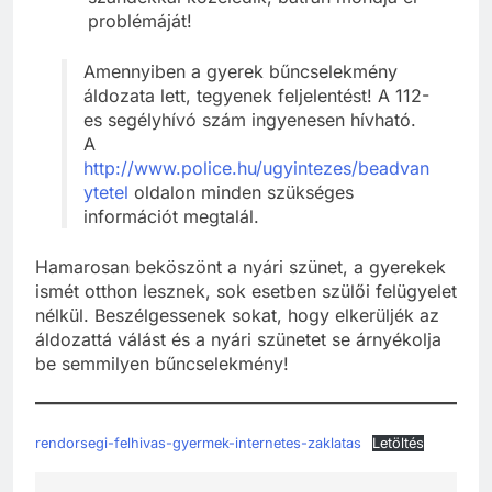
problémáját!
Amennyiben a gyerek bűncselekmény
áldozata lett, tegyenek feljelentést! A 112-
es segélyhívó szám ingyenesen hívható.
A
http://www.police.hu/ugyintezes/beadvan
ytetel
oldalon minden szükséges
információt megtalál.
Hamarosan beköszönt a nyári szünet, a gyerekek
ismét otthon lesznek, sok esetben szülői felügyelet
nélkül. Beszélgessenek sokat, hogy elkerüljék az
áldozattá válást és a nyári szünetet se árnyékolja
be semmilyen bűncselekmény!
rendorsegi-felhivas-gyermek-internetes-zaklatas
Letöltés