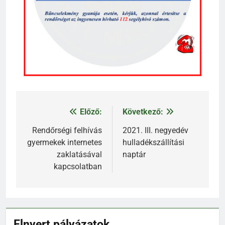
Előző:
Következő:
Bejegyzés
navigáció
Rendőrségi felhívás
2021. III. negyedév
gyermekek internetes
hulladékszállítási
zaklatásával
naptár
kapcsolatban
Elnyert pályázatok