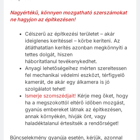
Nagyértékű, könnyen mozgatható szerszámokat
ne hagyjon az építkezésen!
Célszerű az építkezési területet – akár
ideiglenes kerítéssel – körbe keríteni. Az
átláthatatlan kerítés azonban megkönnyíti a
tettes dolgát, hiszen
háborítatlanul tevékenykedhet.
Anyagi lehetőségeihez mérten szereltessen
fel mechanikai védelmi eszközt, térfigyelő
kamerát, de akár egy álkamera is jó
szolgálatot tehet!
Ismerje szomszédjait!
Kérje meg őket, hogy
ha a megszokottól eltérő időben mozgást,
gyanús embereket látnak az építkezésen,
annak környékén, hívják önt, vagy
haladéktalanul értesítsék a rendőrséget!
Bűncselekmény gyanúja esetén, kérjük, azonnal