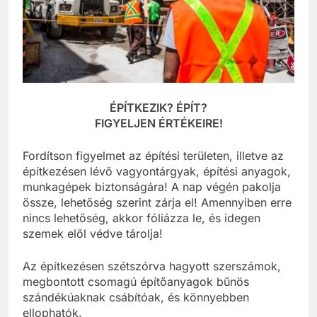
ÉPÍTKEZIK? ÉPÍT?
FIGYELJEN ÉRTÉKEIRE!
Fordítson figyelmet az építési területen, illetve az
építkezésen lévő vagyontárgyak, építési anyagok,
munkagépek biztonságára! A nap végén pakolja
össze, lehetőség szerint zárja el! Amennyiben erre
nincs lehetőség, akkor fóliázza le, és idegen
szemek elől védve tárolja!
Az építkezésen szétszórva hagyott szerszámok,
megbontott csomagú építőanyagok bűnös
szándékúaknak csábítóak, és könnyebben
ellophatók.