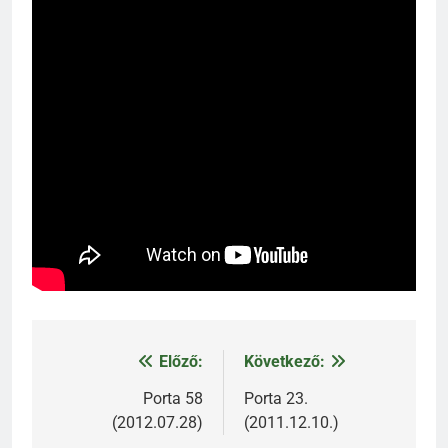
Előző:
Következő:
Bejegyzés
navigáció
Porta 58
Porta 23.
(2012.07.28)
(2011.12.10.)