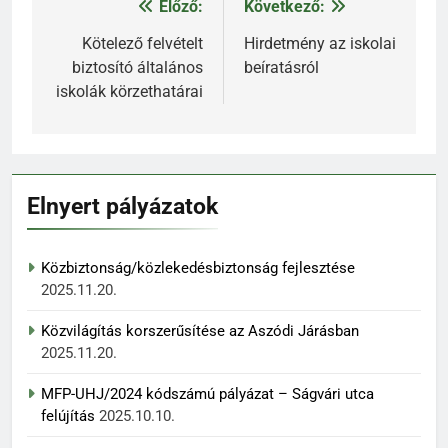
Előző:
Következő:
Bejegyzés
navigáció
Kötelező felvételt
Hirdetmény az iskolai
biztosító általános
beíratásról
iskolák körzethatárai
Elnyert pályázatok
Közbiztonság/közlekedésbiztonság fejlesztése
2025.11.20.
Közvilágítás korszerűsítése az Aszódi Járásban
2025.11.20.
MFP-UHJ/2024 kódszámú pályázat – Ságvári utca
felújítás
2025.10.10.