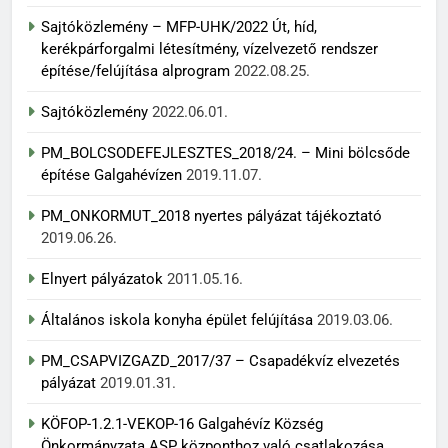
Sajtóközlemény – MFP-UHK/2022 Út, híd,
kerékpárforgalmi létesítmény, vízelvezető rendszer
építése/felújítása alprogram
2022.08.25.
Sajtóközlemény
2022.06.01.
PM_BOLCSODEFEJLESZTES_2018/24. – Mini bölcsőde
építése Galgahévízen
2019.11.07.
PM_ONKORMUT_2018 nyertes pályázat tájékoztató
2019.06.26.
Elnyert pályázatok
2011.05.16.
Általános iskola konyha épület felújítása
2019.03.06.
PM_CSAPVIZGAZD_2017/37 – Csapadékvíz elvezetés
pályázat
2019.01.31.
KÖFOP-1.2.1-VEKOP-16 Galgahévíz Község
Önkormányzata ASP központhoz való csatlakozása