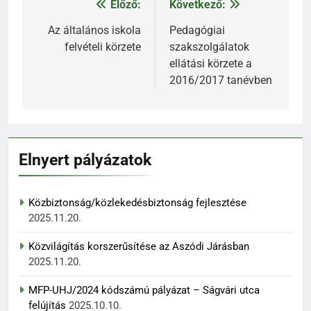
Előző:
Következő:
Bejegyzés
navigáció
Az általános iskola
Pedagógiai
felvételi körzete
szakszolgálatok
ellátási körzete a
2016/2017 tanévben
Elnyert pályázatok
Közbiztonság/közlekedésbiztonság fejlesztése
2025.11.20.
Közvilágítás korszerűsítése az Aszódi Járásban
2025.11.20.
MFP-UHJ/2024 kódszámú pályázat – Ságvári utca
felújítás
2025.10.10.