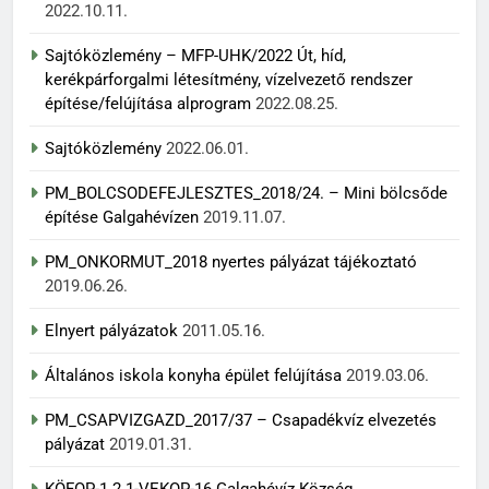
2022.10.11.
Sajtóközlemény – MFP-UHK/2022 Út, híd,
kerékpárforgalmi létesítmény, vízelvezető rendszer
építése/felújítása alprogram
2022.08.25.
Sajtóközlemény
2022.06.01.
PM_BOLCSODEFEJLESZTES_2018/24. – Mini bölcsőde
építése Galgahévízen
2019.11.07.
PM_ONKORMUT_2018 nyertes pályázat tájékoztató
2019.06.26.
Elnyert pályázatok
2011.05.16.
Általános iskola konyha épület felújítása
2019.03.06.
PM_CSAPVIZGAZD_2017/37 – Csapadékvíz elvezetés
pályázat
2019.01.31.
KÖFOP-1.2.1-VEKOP-16 Galgahévíz Község