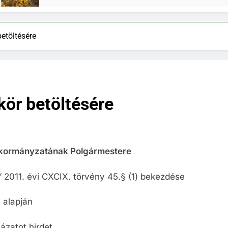
etöltésére
kör betöltésére
kormányzatának Polgármestere
ó” 2011. évi CXCIX. törvény 45.§ (1) bekezdése
alapján
ázatot hirdet