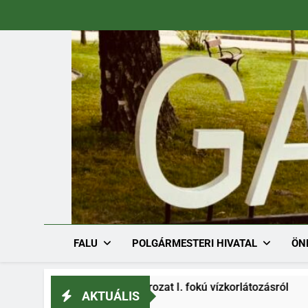
Ugrás
a
tartalomra
FALU
POLGÁRMESTERI HIVATAL
ÖN
/1536-1/2026. határozat I. fokú vízkorlátozásról
AKTUÁLIS
6.08.03.