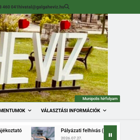
8 460 041
hivatal@galgaheviz.hu
Munipolis hírfolyam
MENTUMOK
VÁLASZTÁSI INFORMÁCIÓK
Pályázati felhívás (módosított) ingatlan értéke
2026.07.27.