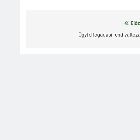
Előz
Bejegyzés
navigáció
Ügyfélfogadási rend változá