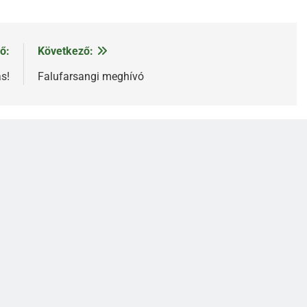
ő:
Következő:
s!
Falufarsangi meghívó