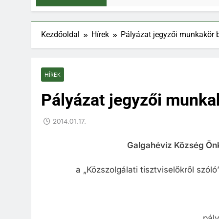
Kezdőoldal
Hírek
Pályázat jegyzői munkakör b
HÍREK
Pályázat jegyzői munka
2014.01.17.
Galgahévíz Község Ön
a „Közszolgálati tisztviselőkről szól
pály