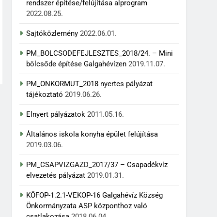
rendszer építése/felújítása alprogram
2022.08.25.
Sajtóközlemény
2022.06.01.
PM_BOLCSODEFEJLESZTES_2018/24. – Mini
bölcsőde építése Galgahévízen
2019.11.07.
PM_ONKORMUT_2018 nyertes pályázat
tájékoztató
2019.06.26.
Elnyert pályázatok
2011.05.16.
Általános iskola konyha épület felújítása
2019.03.06.
PM_CSAPVIZGAZD_2017/37 – Csapadékvíz
elvezetés pályázat
2019.01.31.
KÖFOP-1.2.1-VEKOP-16 Galgahévíz Község
Önkormányzata ASP központhoz való
csatlakozása
2018.06.04.