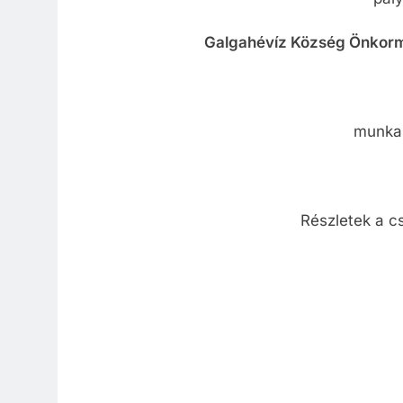
Galgahévíz Község Önkor
munkak
Részletek a c