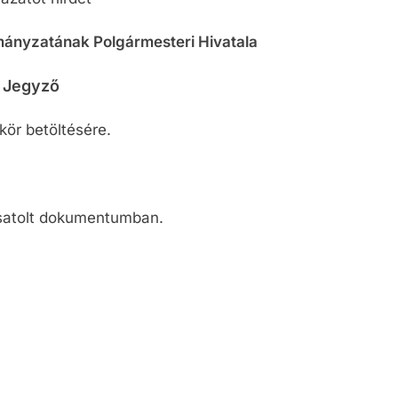
mányzatának
Polgármesteri Hivatala
Jegyző
ör betöltésére.
satolt dokumentumban.