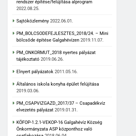
rendszer építése/felújítása alprogram
2022.08.25.
Sajtóközlemény
2022.06.01.
PM_BOLCSODEFEJLESZTES_2018/24. – Mini
bölcsőde építése Galgahévízen
2019.11.07.
PM_ONKORMUT_2018 nyertes pályázat
tájékoztató
2019.06.26.
Elnyert pályázatok
2011.05.16.
Általános iskola konyha épület felújítása
2019.03.06.
PM_CSAPVIZGAZD_2017/37 – Csapadékvíz
elvezetés pályázat
2019.01.31.
KÖFOP-1.2.1-VEKOP-16 Galgahévíz Község
Önkormányzata ASP központhoz való
csatlakozása
2018.06.04.