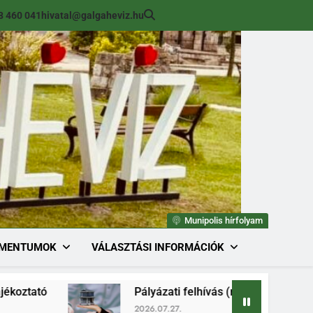
8 460 041
hivatal@galgaheviz.hu
Munipolis hírfolyam
MENTUMOK
VÁLASZTÁSI INFORMÁCIÓK
Pályázati felhívás (módosított) ingatlan értéke
2026.07.27.