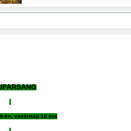
UFARSANG
 9-én, vasárnap 16 óra