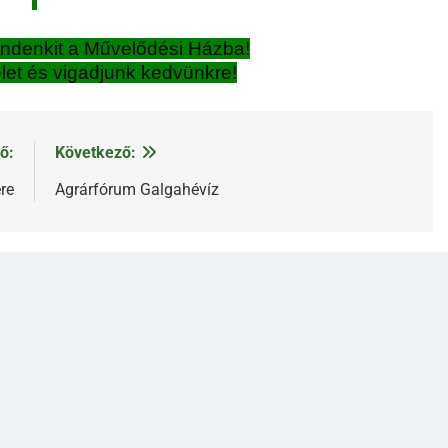
indenkit a Művelődési Házba!
elet és vigadjunk kedvünkre!
ő:
Következő:
re
Agrárfórum Galgahévíz