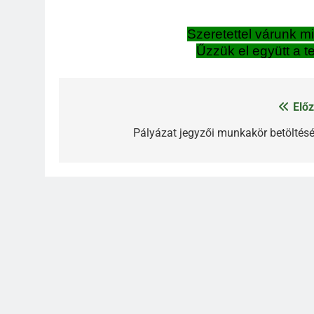
Szeretettel várunk m
Űzzük el együtt a t
Előz
Bejegyzés
navigáció
Pályázat jegyzői munkakör betöltésé