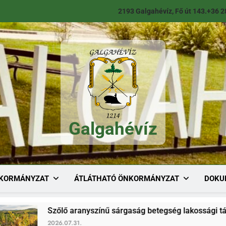
2193 Galgahévíz, Fő út 143.
+36 2
Galgahévíz
Galgahévíz
KORMÁNYZAT
ÁTLÁTHATÓ ÖNKORMÁNYZAT
DOKU
Szőlő aranyszínű sárgaság betegség lakossági tájékoztató
2026.07.31.