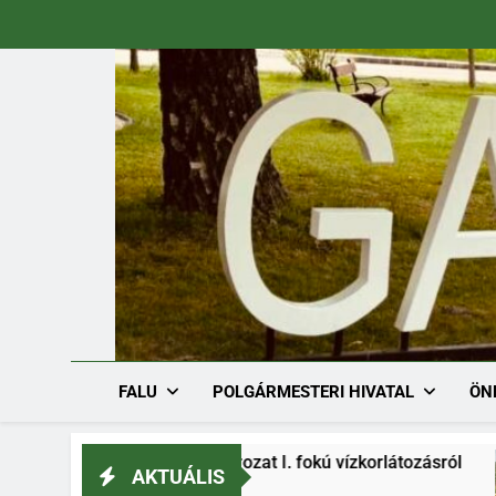
Ugrás
a
tartalomra
FALU
POLGÁRMESTERI HIVATAL
ÖN
/1536-1/2026. határozat I. fokú vízkorlátozásról
AKTUÁLIS
6.08.03.