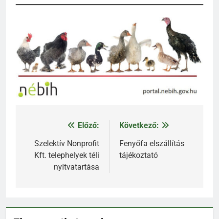
Előző:
Következő:
Bejegyzés
navigáció
Szelektív Nonprofit
Fenyőfa elszállítás
Kft. telephelyek téli
tájékoztató
nyitvatartása