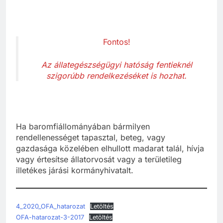
Fontos!
Az állategészségügyi hatóság fentieknél
szigorúbb rendelkezéséket is hozhat.
Ha baromfiállományában bármilyen
rendellenességet tapasztal, beteg, vagy
gazdasága közelében elhullott madarat talál, hívja
vagy értesítse állatorvosát vagy a területileg
illetékes járási kormányhivatalt.
4_2020_OFA_hatarozat
Letöltés
OFA-hatarozat-3-2017
Letöltés