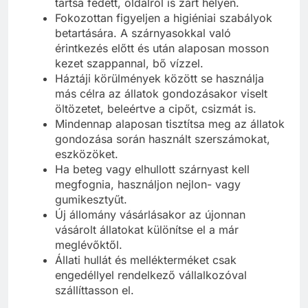
tartsa fedett, oldalról is zárt helyen.
Fokozottan figyeljen a higiéniai szabályok
betartására. A szárnyasokkal való
érintkezés előtt és után alaposan mosson
kezet szappannal, bő vízzel.
Háztáji körülmények között se használja
más célra az állatok gondozásakor viselt
öltözetet, beleértve a cipőt, csizmát is.
Mindennap alaposan tisztítsa meg az állatok
gondozása során használt szerszámokat,
eszközöket.
Ha beteg vagy elhullott szárnyast kell
megfognia, használjon nejlon- vagy
gumikesztyűt.
Új állomány vásárlásakor az újonnan
vásárolt állatokat különítse el a már
meglévőktől.
Állati hullát és mellékterméket csak
engedéllyel rendelkező vállalkozóval
szállíttasson el.