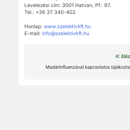
Levelezési cím: 3001 Hatvan, Pf.: 97.
Tel.: +36 37 340-402
Honlap:
www.szelektivkft.hu
E-mail:
info@szelektivkft.hu
Előz
Bejegyzés
navigáció
Madárinfluenzával kapcsolatos tájékozta