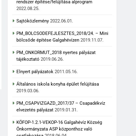
rendszer építése/felújítása alprogram
2022.08.25.
Sajtóközlemény
2022.06.01.
PM_BOLCSODEFEJLESZTES_2018/24. – Mini
bölcsőde építése Galgahévízen
2019.11.07.
PM_ONKORMUT_2018 nyertes pályázat
tájékoztató
2019.06.26.
Elnyert pályázatok
2011.05.16.
Általános iskola konyha épület felújítása
2019.03.06.
PM_CSAPVIZGAZD_2017/37 – Csapadékvíz
elvezetés pályázat
2019.01.31.
KÖFOP-1.2.1-VEKOP-16 Galgahévíz Község
Önkormányzata ASP központhoz való
csatlakozása
2018.06.04.