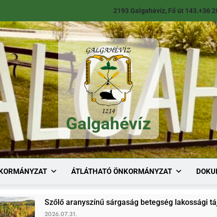
2193 Galgahévíz, Fő út 143.
+36 2
Galgahévíz
Galgahévíz
KORMÁNYZAT
ÁTLÁTHATÓ ÖNKORMÁNYZAT
DOKU
Szőlő aranyszínű sárgaság betegség lakossági tájékoztató
026.07.31.