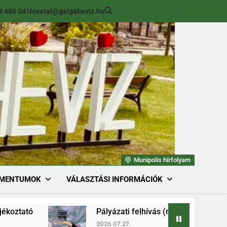
8 460 041
hivatal@galgaheviz.hu
Munipolis hírfolyam
MENTUMOK
VÁLASZTÁSI INFORMÁCIÓK
Pályázati felhívás (módosított) ingatlan értékesít
2026.07.27.