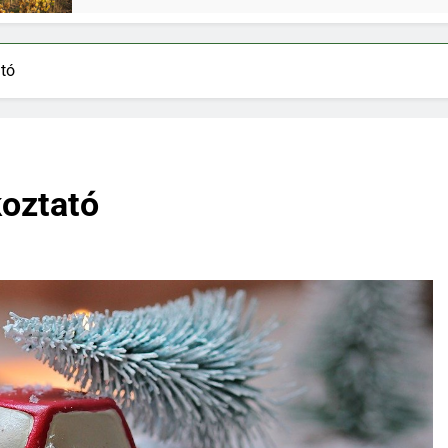
ató
koztató