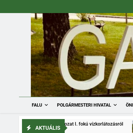
Ugrás
a
tartalomra
FALU
POLGÁRMESTERI HIVATAL
ÖN
6-1/2026. határozat I. fokú vízkorlátozásról
AKTUÁLIS
.03.
2