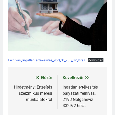
Felhívás_Ingatlan értékesítés_950_31_950_32_hrsz
Download
Előző:
Következő:
Bejegyzés
navigáció
Hirdetmény: Értesítés
Ingatlan értékesítés
szeizmikus mérési
pályázati felhívás,
munkálatokról
2193 Galgahévíz
3329/2 hrsz.