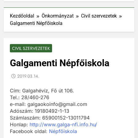
Kezdőoldal
Önkormányzat
Civil szervezetek
Galgamenti Népfőiskola
CIVIL SZERVEZETEK
Galgamenti Népfőiskola
2019.03.14.
Cím: Galgahévíz, Fő út 106.
Tel.: 28/460-276
e-mail: galgaokoinfo@gmail.com
Adószám: 19180492-1-13
Számlaszám: 65900152-13011794
Honlap:
http://www.galga-nfi.info.hu/
Facebook oldal:
Népfőiskola