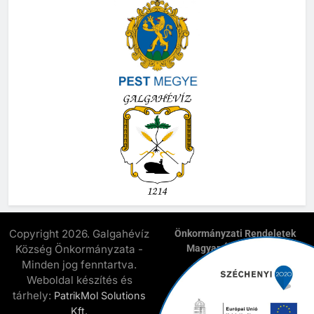
Copyright 2026. Galgahévíz
Önkormányzati Rendeletek
Község Önkormányzata -
Magyar Államkincstár
E-Önkormányzat
Minden jog fenntartva.
Elnyert Széchenyi 2020
Weboldal készítés és
Pályázatok
tárhely:
PatrikMol Solutions
Kapcsolat
Kft.