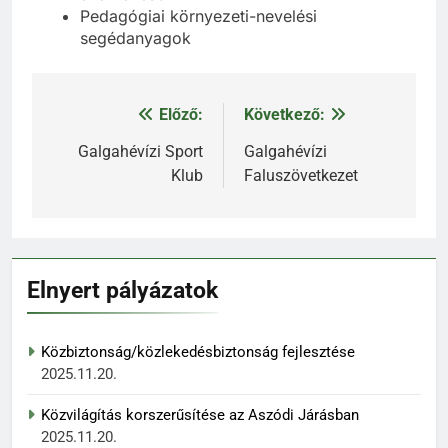
Pedagógiai környezeti-nevelési
segédanyagok
Előző:
Következő:
Bejegyzés
navigáció
Galgahévízi Sport
Galgahévízi
Klub
Faluszövetkezet
Elnyert pályázatok
Közbiztonság/közlekedésbiztonság fejlesztése
2025.11.20.
Közvilágítás korszerűsítése az Aszódi Járásban
2025.11.20.