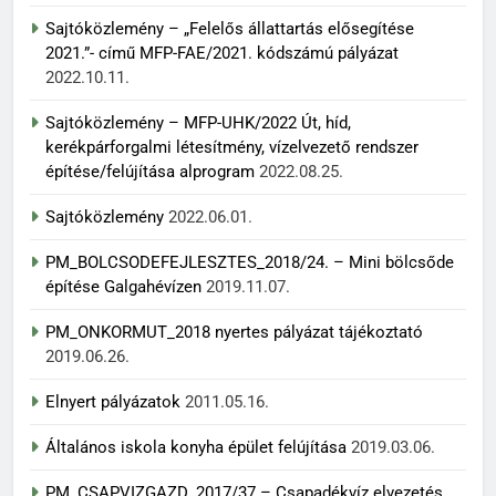
Sajtóközlemény – „Felelős állattartás elősegítése
2021.”- című MFP-FAE/2021. kódszámú pályázat
2022.10.11.
Sajtóközlemény – MFP-UHK/2022 Út, híd,
kerékpárforgalmi létesítmény, vízelvezető rendszer
építése/felújítása alprogram
2022.08.25.
Sajtóközlemény
2022.06.01.
PM_BOLCSODEFEJLESZTES_2018/24. – Mini bölcsőde
építése Galgahévízen
2019.11.07.
PM_ONKORMUT_2018 nyertes pályázat tájékoztató
2019.06.26.
Elnyert pályázatok
2011.05.16.
Általános iskola konyha épület felújítása
2019.03.06.
PM_CSAPVIZGAZD_2017/37 – Csapadékvíz elvezetés