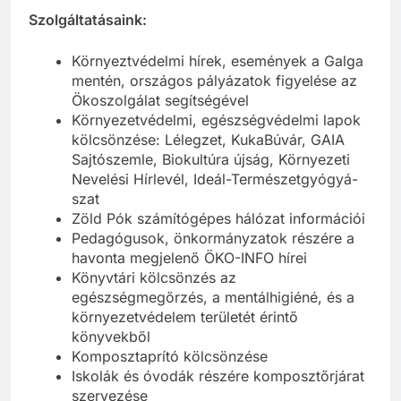
Szolgáltatásaink:
Környeztvédelmi hírek, események a Galga
mentén, országos pályázatok figyelése az
Ökoszolgálat segítségével
Környezetvédelmi, egészségvédelmi lapok
kölcsönzése: Lélegzet, KukaBúvár, GAIA
Sajtószemle, Biokultúra újság, Környezeti
Nevelési Hírlevél, Ideál-Természetgyógyá-
szat
Zöld Pók számítógépes hálózat információi
Pedagógusok, önkormányzatok részére a
havonta megjelenő ÖKO-INFO hírei
Könyvtári kölcsönzés az
egészségmegőrzés, a mentálhigiéné, és a
környezetvédelem területét érintő
könyvekből
Komposztaprító kölcsönzése
Iskolák és óvodák részére komposztőrjárat
szervezése