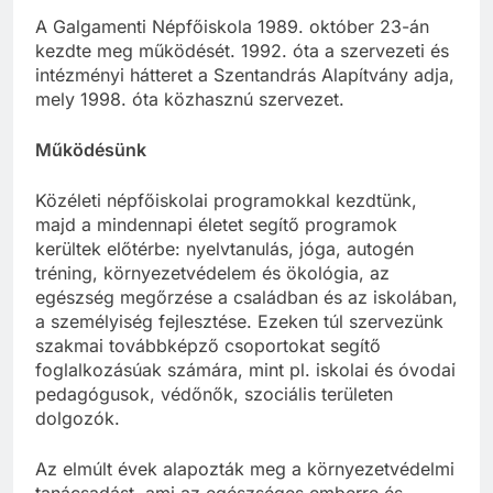
A Galgamenti Népfőiskola 1989. október 23-án
kezdte meg működését. 1992. óta a szervezeti és
intézményi hátteret a Szentandrás Alapítvány adja,
mely 1998. óta közhasznú szervezet.
Működésünk
Közéleti népfőiskolai programokkal kezdtünk,
majd a mindennapi életet segítő programok
kerültek előtérbe: nyelvtanulás, jóga, autogén
tréning, környezetvédelem és ökológia, az
egészség megőrzése a családban és az iskolában,
a személyiség fejlesztése. Ezeken túl szervezünk
szakmai továbbképző csoportokat segítő
foglalkozásúak számára, mint pl. iskolai és óvodai
pedagógusok, védőnők, szociális területen
dolgozók.
Az elmúlt évek alapozták meg a környezetvédelmi
tanácsadást, ami az egészséges emberre és