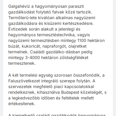
Galgahévíz a hagyományosan paraszti
gazdálkodást folytató falvak közé tartozik.
Termőterü-lete kiválóan alkalmas nagyüzemi
gazdálkodásra és kisüzemi kertészkedésre.
Évtizedek során alakult a jelenlegi és
hagyományos termesztéstechnika, vagyis
nagyüzemi termesztésben mintegy 1100 hektáron
búzát, kukoricát, napraforgót, olajretket
termelnek. Családi gazdálko-dásban pedig
mintegy 3-4000 hektáron zöldségféléket
termesztenek.
A két termelési egység szorosan összefonódik, a
Faluszövetkezet integráló szerepe folytán. A
szervezetek megfelelő piaci kapcsolatokkal
rendelkeznek, kihasználva Budapest közelségét, s
a legkedvezőbb időben és feltételek mellett
értékesítenek.
A kiemelkedő családi gazdálkodók hagyományos