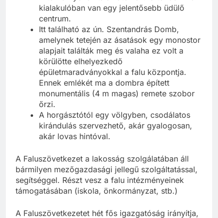
kialakulóban van egy jelentősebb üdülő
centrum.
Itt található az ún. Szentandrás Domb,
amelynek tetején az ásatások egy monostor
alapjait találták meg és valaha ez volt a
körülötte elhelyezkedő
épületmaradványokkal a falu központja.
Ennek emlékét ma a dombra épített
monumentális (4 m magas) remete szobor
őrzi.
A horgásztótól egy völgyben, csodálatos
kirándulás szervezhető, akár gyalogosan,
akár lovas hintóval.
A Faluszövetkezet a lakosság szolgálatában áll
bármilyen mezőgazdasági jellegű szolgáltatással,
segítséggel. Részt vesz a falu intézményeinek
támogatásában (iskola, önkormányzat, stb.)
A Faluszövetkezetet hét fős igazgatóság irányítja,