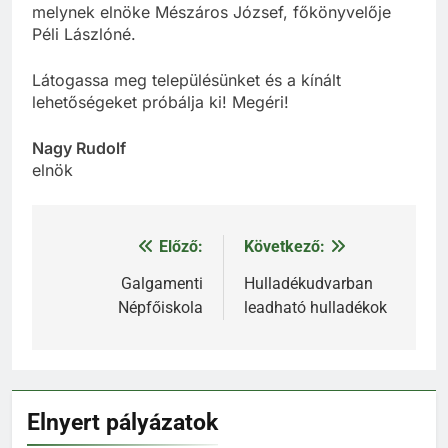
melynek elnöke Mészáros József, főkönyvelője
Péli Lászlóné.
Látogassa meg településünket és a kínált
lehetőségeket próbálja ki! Megéri!
Nagy Rudolf
elnök
Előző:
Következő:
Bejegyzés
navigáció
Galgamenti
Hulladékudvarban
Népfőiskola
leadható hulladékok
Elnyert pályázatok