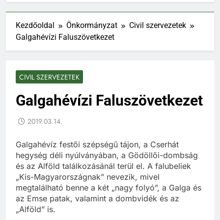
Kezdőoldal
Önkormányzat
Civil szervezetek
Galgahévízi Faluszövetkezet
CIVIL SZERVEZETEK
Galgahévízi Faluszövetkezet
2019.03.14.
Galgahévíz festői szépségű tájon, a Cserhát
hegység déli nyúlványában, a Gödöllői-dombság
és az Alföld találkozásánál terül el. A falubeliek
„Kis-Magyarországnak” nevezik, mivel
megtalálható benne a két „nagy folyó”, a Galga és
az Emse patak, valamint a dombvidék és az
„Alföld” is.