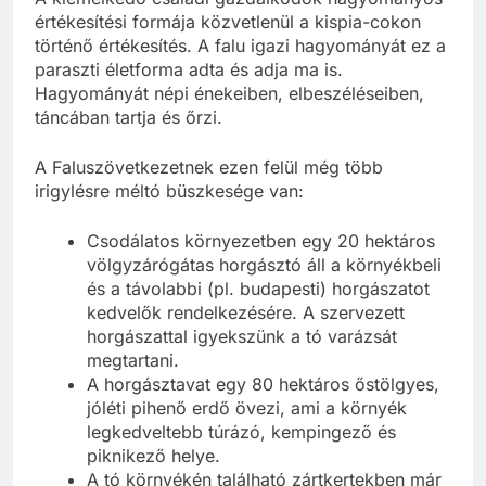
értékesítési formája közvetlenül a kispia-cokon
történő értékesítés. A falu igazi hagyományát ez a
paraszti életforma adta és adja ma is.
Hagyományát népi énekeiben, elbeszéléseiben,
táncában tartja és őrzi.
A Faluszövetkezetnek ezen felül még több
irigylésre méltó büszkesége van:
Csodálatos környezetben egy 20 hektáros
völgyzárógátas horgásztó áll a környékbeli
és a távolabbi (pl. budapesti) horgászatot
kedvelők rendelkezésére. A szervezett
horgászattal igyekszünk a tó varázsát
megtartani.
A horgásztavat egy 80 hektáros őstölgyes,
jóléti pihenő erdő övezi, ami a környék
legkedveltebb túrázó, kempingező és
piknikező helye.
A tó környékén található zártkertekben már