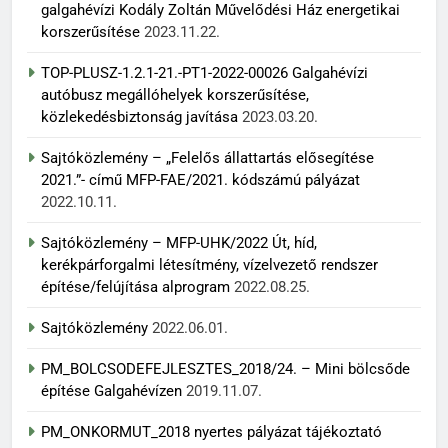
galgahévízi Kodály Zoltán Művelődési Ház energetikai
korszerűsítése
2023.11.22.
TOP-PLUSZ-1.2.1-21.-PT1-2022-00026 Galgahévízi
autóbusz megállóhelyek korszerűsítése,
közlekedésbiztonság javítása
2023.03.20.
Sajtóközlemény – „Felelős állattartás elősegítése
2021.”- című MFP-FAE/2021. kódszámú pályázat
2022.10.11.
Sajtóközlemény – MFP-UHK/2022 Út, híd,
kerékpárforgalmi létesítmény, vízelvezető rendszer
építése/felújítása alprogram
2022.08.25.
Sajtóközlemény
2022.06.01.
PM_BOLCSODEFEJLESZTES_2018/24. – Mini bölcsőde
építése Galgahévízen
2019.11.07.
PM_ONKORMUT_2018 nyertes pályázat tájékoztató