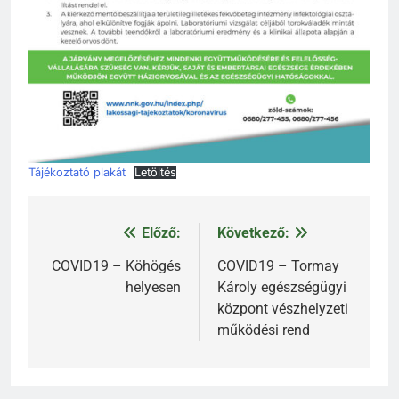
Tájékoztató plakát
Letöltés
Előző:
Következő:
Bejegyzés
navigáció
COVID19 – Köhögés
COVID19 – Tormay
helyesen
Károly egészségügyi
központ vészhelyzeti
működési rend