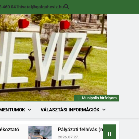
8 460 041
hivatal@galgaheviz.hu
Munipolis hírfolyam
MENTUMOK
VÁLASZTÁSI INFORMÁCIÓK
Pályázati felhívás (módosított) ingatlan értékesí
2026.07.27.