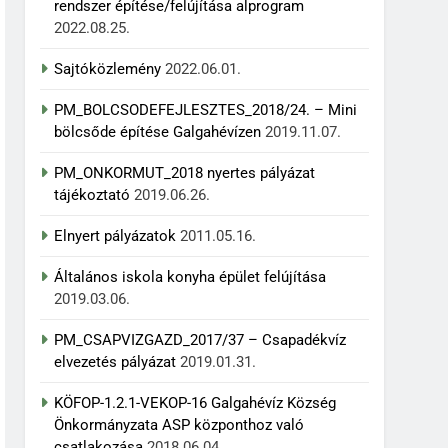
rendszer építése/felújítása alprogram
2022.08.25.
Sajtóközlemény
2022.06.01.
PM_BOLCSODEFEJLESZTES_2018/24. – Mini
bölcsőde építése Galgahévízen
2019.11.07.
PM_ONKORMUT_2018 nyertes pályázat
tájékoztató
2019.06.26.
Elnyert pályázatok
2011.05.16.
Általános iskola konyha épület felújítása
2019.03.06.
PM_CSAPVIZGAZD_2017/37 – Csapadékvíz
elvezetés pályázat
2019.01.31.
KÖFOP-1.2.1-VEKOP-16 Galgahévíz Község
Önkormányzata ASP központhoz való
csatlakozása
2018.06.04.