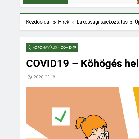
Kezdőoldal
Hírek
Lakossági tájékoztatás
Ú
ÚJ KORONAVÍRUS - COVID-19
COVID19 – Köhögés he
2020.03.18.