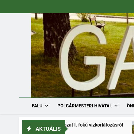
Ugrás
a
tartalomra
FALU
POLGÁRMESTERI HIVATAL
ÖN
36-1/2026. határozat I. fokú vízkorlátozásról
AKTUÁLIS
08.03.