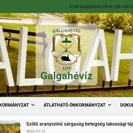
2193 Galgahévíz, Fő út 143.
+36 2
Galgahévíz
Galgahévíz
KORMÁNYZAT
ÁTLÁTHATÓ ÖNKORMÁNYZAT
DOKU
Szőlő aranyszínű sárgaság betegség lakossági tájékoztató
2026.07.31.