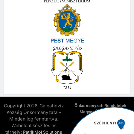
Copyright 2026. Galgahévíz
Önkormányzati Rendeletek
Község Önkormányzata -
Magyar Államkincstár
E-Önkormányzat
Minden jog fenntartva.
Elnyert Széchenyi 2020
Weboldal készítés és
Pályázatok
tárhely:
PatrikMol Solutions