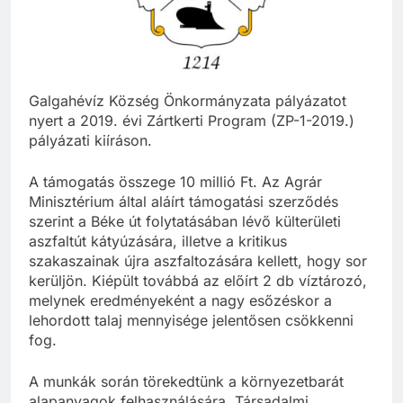
Galgahévíz Község Önkormányzata pályázatot
nyert a 2019. évi Zártkerti Program (ZP-1-2019.)
pályázati kiíráson.
A támogatás összege 10 millió Ft. Az Agrár
Minisztérium által aláírt támogatási szerződés
szerint a Béke út folytatásában lévő külterületi
aszfaltút kátyúzására, illetve a kritikus
szakaszainak újra aszfaltozására kellett, hogy sor
kerüljön. Kiépült továbbá az előírt 2 db víztározó,
melynek eredményeként a nagy esőzéskor a
lehordott talaj mennyisége jelentősen csökkenni
fog.
A munkák során törekedtünk a környezetbarát
alapanyagok felhasználására. Társadalmi