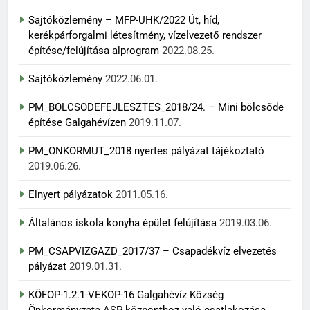
Sajtóközlemény – MFP-UHK/2022 Út, híd,
kerékpárforgalmi létesítmény, vízelvezető rendszer
építése/felújítása alprogram
2022.08.25.
Sajtóközlemény
2022.06.01.
PM_BOLCSODEFEJLESZTES_2018/24. – Mini bölcsőde
építése Galgahévízen
2019.11.07.
PM_ONKORMUT_2018 nyertes pályázat tájékoztató
2019.06.26.
Elnyert pályázatok
2011.05.16.
Általános iskola konyha épület felújítása
2019.03.06.
PM_CSAPVIZGAZD_2017/37 – Csapadékvíz elvezetés
pályázat
2019.01.31.
KÖFOP-1.2.1-VEKOP-16 Galgahévíz Község
Önkormányzata ASP központhoz való csatlakozása