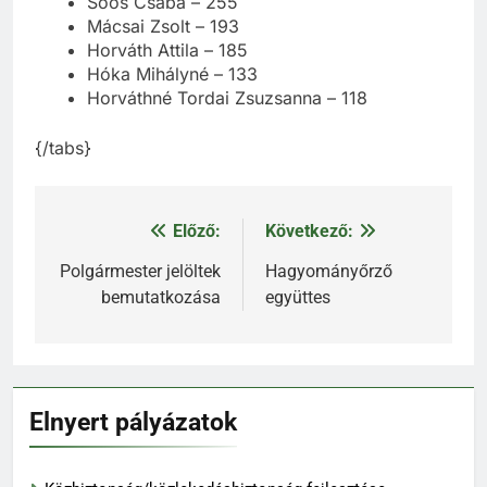
Soós Csaba – 255
Mácsai Zsolt – 193
Horváth Attila – 185
Hóka Mihályné – 133
Horváthné Tordai Zsuzsanna – 118
{/tabs}
Előző:
Következő:
Bejegyzés
navigáció
Polgármester jelöltek
Hagyományőrző
bemutatkozása
együttes
Elnyert pályázatok