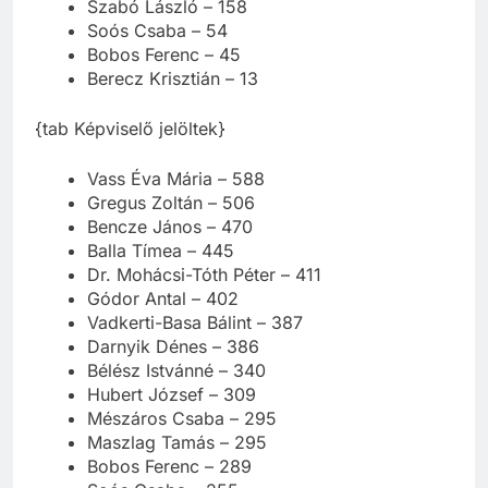
Szabó László – 158
Soós Csaba – 54
Bobos Ferenc – 45
Berecz Krisztián – 13
{tab Képviselő jelöltek}
Vass Éva Mária – 588
Gregus Zoltán – 506
Bencze János – 470
Balla Tímea – 445
Dr. Mohácsi-Tóth Péter – 411
Gódor Antal – 402
Vadkerti-Basa Bálint – 387
Darnyik Dénes – 386
Bélész Istvánné – 340
Hubert József – 309
Mészáros Csaba – 295
Maszlag Tamás – 295
Bobos Ferenc – 289