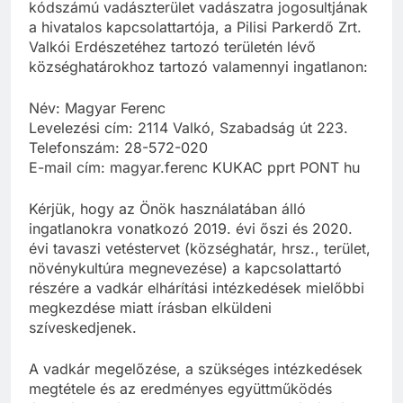
kódszámú vadászterület vadászatra jogosultjának
a hivatalos kapcsolattartója, a Pilisi Parkerdő Zrt.
Valkói Erdészetéhez tartozó területén lévő
községhatárokhoz tartozó valamennyi ingatlanon:
Név: Magyar Ferenc
Levelezési cím: 2114 Valkó, Szabadság út 223.
Telefonszám: 28-572-020
E-mail cím: magyar.ferenc KUKAC pprt PONT hu
Kérjük, hogy az Önök használatában álló
ingatlanokra vonatkozó 2019. évi őszi és 2020.
évi tavaszi vetéstervet (községhatár, hrsz., terület,
növénykultúra megnevezése) a kapcsolattartó
részére a vadkár elhárítási intézkedések mielőbbi
megkezdése miatt írásban elküldeni
szíveskedjenek.
A vadkár megelőzése, a szükséges intézkedések
megtétele és az eredményes együttműködés