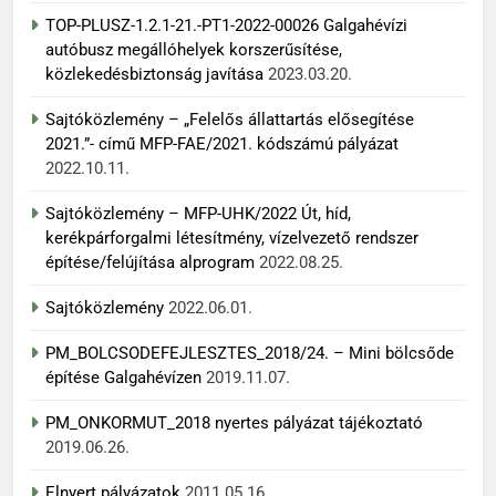
TOP-PLUSZ-1.2.1-21.-PT1-2022-00026 Galgahévízi
autóbusz megállóhelyek korszerűsítése,
közlekedésbiztonság javítása
2023.03.20.
Sajtóközlemény – „Felelős állattartás elősegítése
2021.”- című MFP-FAE/2021. kódszámú pályázat
2022.10.11.
Sajtóközlemény – MFP-UHK/2022 Út, híd,
kerékpárforgalmi létesítmény, vízelvezető rendszer
építése/felújítása alprogram
2022.08.25.
Sajtóközlemény
2022.06.01.
PM_BOLCSODEFEJLESZTES_2018/24. – Mini bölcsőde
építése Galgahévízen
2019.11.07.
PM_ONKORMUT_2018 nyertes pályázat tájékoztató
2019.06.26.
Elnyert pályázatok
2011.05.16.