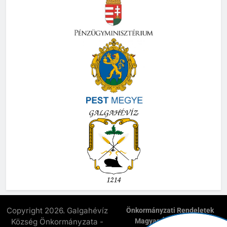
Copyright 2026. Galgahévíz
Önkormányzati Rendeletek
Község Önkormányzata -
Magyar Államkincstár