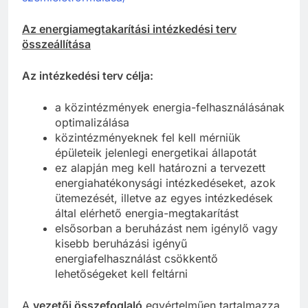
Az energiamegtakarítási intézkedési terv
összeállítása
Az intézkedési terv célja:
a közintézmények energia-felhasználásának
optimalizálása
közintézményeknek fel kell mérniük
épületeik jelenlegi energetikai állapotát
ez alapján meg kell határozni a tervezett
energiahatékonysági intézkedéseket, azok
ütemezését, illetve az egyes intézkedések
által elérhető energia-megtakarítást
elsősorban a beruházást nem igénylő vagy
kisebb beruházási igényű
energiafelhasználást csökkentő
lehetőségeket kell feltárni
A
vezetői összefoglaló
egyértelműen tartalmazza