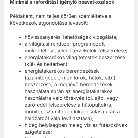
Minimális ráfordítást igénylő beavatkozások
Példaként, nem teljes körűen szemléltetve a
következők átgondolása javasolt:
hővisszanyerési lehetőségek vizsgálata;
a világítási rendszer programozott
működtetése, jelenlétérzékelők felszerelése;
energiatakarékos világítótestek beszerzése
(kül- és beltérben);
energiatakarékos berendezések
(számítógépek, monitorok, hűtők, stb.)
beszerzése, a meglévő berendezések
használata során az energiatakarékos
használatra való törekvés (pl. ajtó, vagy
zárófedél felszerelése a hűtőpultokra,
monitor, számítógép kikapcsolása után a
hálózatból való leválasztása);
hideg helyiségben meleg víz és fűtéscsövek
szigetelése;