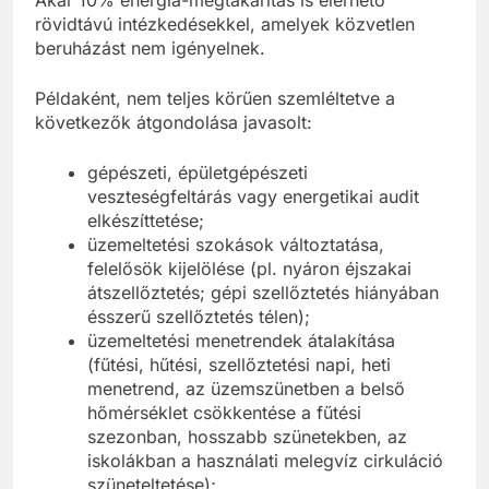
rövidtávú intézkedésekkel, amelyek közvetlen
beruházást nem igényelnek.
Példaként, nem teljes körűen szemléltetve a
következők átgondolása javasolt:
gépészeti, épületgépészeti
veszteségfeltárás vagy energetikai audit
elkészíttetése;
üzemeltetési szokások változtatása,
felelősök kijelölése (pl. nyáron éjszakai
átszellőztetés; gépi szellőztetés hiányában
ésszerű szellőztetés télen);
üzemeltetési menetrendek átalakítása
(fűtési, hűtési, szellőztetési napi, heti
menetrend, az üzemszünetben a belső
hőmérséklet csökkentése a fűtési
szezonban, hosszabb szünetekben, az
iskolákban a használati melegvíz cirkuláció
szüneteltetése);