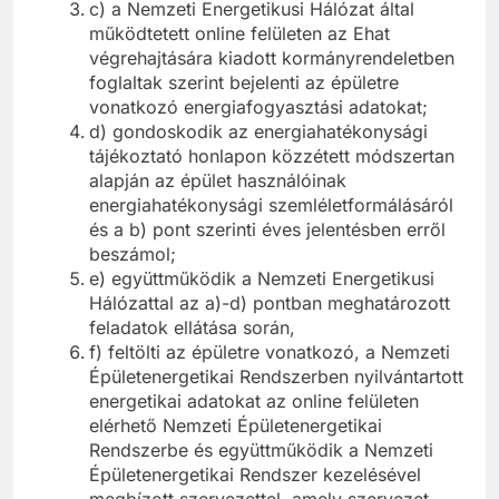
c) a Nemzeti Energetikusi Hálózat által
működtetett online felületen az Ehat
végrehajtására kiadott kormányrendeletben
foglaltak szerint bejelenti az épületre
vonatkozó energiafogyasztási adatokat;
d) gondoskodik az energiahatékonysági
tájékoztató honlapon közzétett módszertan
alapján az épület használóinak
energiahatékonysági szemléletformálásáról
és a b) pont szerinti éves jelentésben erről
beszámol;
e) együttműködik a Nemzeti Energetikusi
Hálózattal az a)-d) pontban meghatározott
feladatok ellátása során,
f) feltölti az épületre vonatkozó, a Nemzeti
Épületenergetikai Rendszerben nyilvántartott
energetikai adatokat az online felületen
elérhető Nemzeti Épületenergetikai
Rendszerbe és együttműködik a Nemzeti
Épületenergetikai Rendszer kezelésével
megbízott szervezettel, amely szervezet