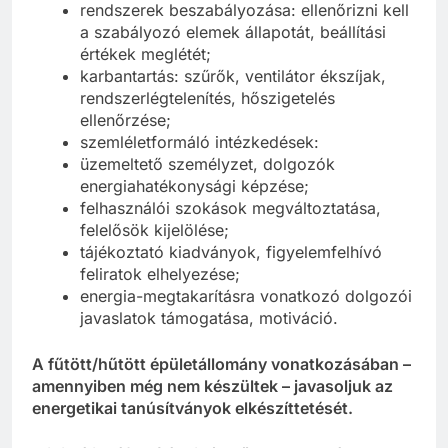
rendszerek beszabályozása: ellenőrizni kell
a szabályozó elemek állapotát, beállítási
értékek meglétét;
karbantartás: szűrők, ventilátor ékszíjak,
rendszerlégtelenítés, hőszigetelés
ellenőrzése;
szemléletformáló intézkedések:
üzemeltető személyzet, dolgozók
energiahatékonysági képzése;
felhasználói szokások megváltoztatása,
felelősök kijelölése;
tájékoztató kiadványok, figyelemfelhívó
feliratok elhelyezése;
energia-megtakarításra vonatkozó dolgozói
javaslatok támogatása, motiváció.
A fűtött/hűtött épületállomány vonatkozásában –
amennyiben még nem készültek – javasoljuk az
energetikai tanúsítványok elkészíttetését.