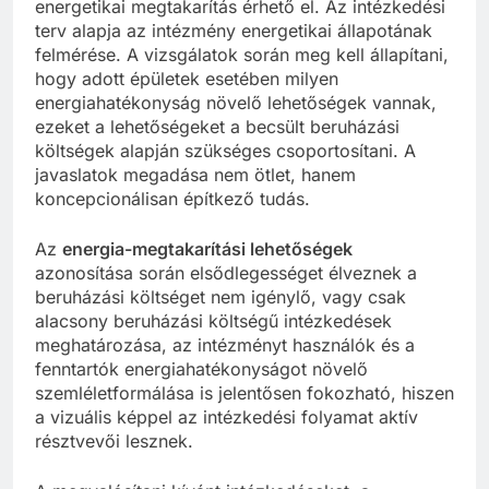
energetikai megtakarítás érhető el. Az intézkedési
terv alapja az intézmény energetikai állapotának
felmérése. A vizsgálatok során meg kell állapítani,
hogy adott épületek esetében milyen
energiahatékonyság növelő lehetőségek vannak,
ezeket a lehetőségeket a becsült beruházási
költségek alapján szükséges csoportosítani. A
javaslatok megadása nem ötlet, hanem
koncepcionálisan építkező tudás.
Az
energia-megtakarítási lehetőségek
azonosítása során elsődlegességet élveznek a
beruházási költséget nem igénylő, vagy csak
alacsony beruházási költségű intézkedések
meghatározása, az intézményt használók és a
fenntartók energiahatékonyságot növelő
szemléletformálása is jelentősen fokozható, hiszen
a vizuális képpel az intézkedési folyamat aktív
résztvevői lesznek.