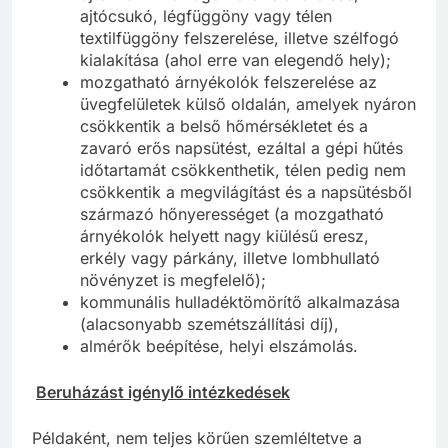
ajtócsukó, légfüggöny vagy télen
textilfüggöny felszerelése, illetve szélfogó
kialakítása (ahol erre van elegendő hely);
mozgatható árnyékolók felszerelése az
üvegfelületek külső oldalán, amelyek nyáron
csökkentik a belső hőmérsékletet és a
zavaró erős napsütést, ezáltal a gépi hűtés
időtartamát csökkenthetik, télen pedig nem
csökkentik a megvilágítást és a napsütésből
származó hőnyerességet (a mozgatható
árnyékolók helyett nagy kiülésű eresz,
erkély vagy párkány, illetve lombhullató
növényzet is megfelelő);
kommunális hulladéktömörítő alkalmazása
(alacsonyabb szemétszállítási díj),
almérők beépítése, helyi elszámolás.
Beruházást igénylő intézkedések
Példaként, nem teljes körűen szemléltetve a