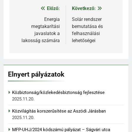
Előző:
Következő:
Bejegyzés
navigáció
Energia
Solár rendszer
megtakarítási
bemutatása és
javaslatok a
felhasználási
lakosság számára
lehetőségei
Elnyert pályázatok
Közbiztonság/közlekedésbiztonság fejlesztése
2025.11.20.
Közvilágítás korszerűsítése az Aszódi Járásban
2025.11.20.
MFP-UHJ/2024 kódszámú pályázat – Ságvári utca