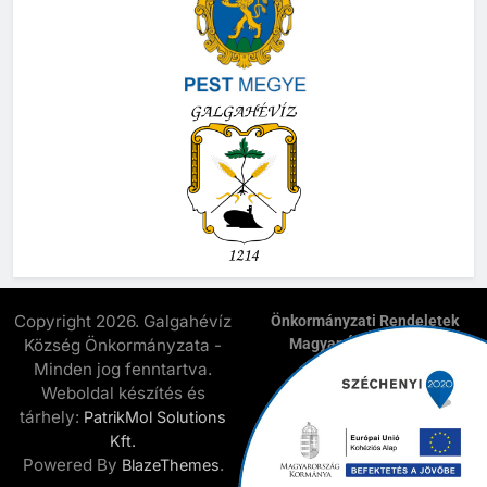
Copyright 2026. Galgahévíz
Önkormányzati Rendeletek
Község Önkormányzata -
Magyar Államkincstár
E-Önkormányzat
Minden jog fenntartva.
Elnyert Széchenyi 2020
Weboldal készítés és
Pályázatok
tárhely:
PatrikMol Solutions
Kapcsolat
Kft.
Powered By
.
BlazeThemes