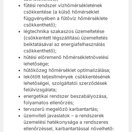
fűtési rendszer vízhőmérsékletének
csökkentése (a külső hőmérséklet
függvényében a fűtővíz hőmérséklete
csökkenthető);
légtechnika szakaszos üzemeltetése
(csökkentett légszállítású üzemeltetés
beiktatásával az energiafelhasználás
csökkenthető);
hűtési előremenő hőmérsékletnövelési
lehetősége;
hűtőközeg hőmérséklet optimalizálása;
lekötött teljesítmények csökkentésének
lehetőségei, szolgáltatói szerződések
felülvizsgálata;
energetikai rendszer beszabályozása,
folyamatos ellenőrzés;
tervszerű megelőző karbantartás;
üzemviteli javaslatok – a rendszerek
üzemelési hatékonysága a rendszeres
ellenőrzéssel, karbantartással növelhető: