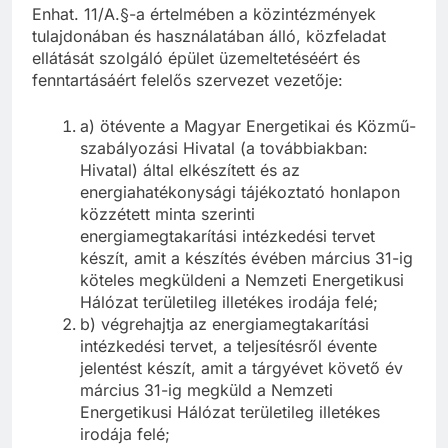
Enhat. 11/A.§-a értelmében a közintézmények
tulajdonában és használatában álló, közfeladat
ellátását szolgáló épület üzemeltetéséért és
fenntartásáért felelős szervezet vezetője:
a) ötévente a Magyar Energetikai és Közmű-
szabályozási Hivatal (a továbbiakban:
Hivatal) által elkészített és az
energiahatékonysági tájékoztató honlapon
közzétett minta szerinti
energiamegtakarítási intézkedési tervet
készít, amit a készítés évében március 31-ig
köteles megküldeni a Nemzeti Energetikusi
Hálózat területileg illetékes irodája felé;
b) végrehajtja az energiamegtakarítási
intézkedési tervet, a teljesítésről évente
jelentést készít, amit a tárgyévet követő év
március 31-ig megküld a Nemzeti
Energetikusi Hálózat területileg illetékes
irodája felé;