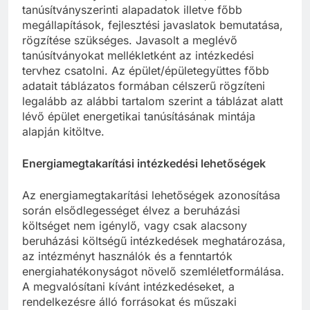
tanúsítványszerinti alapadatok illetve főbb
megállapítások, fejlesztési javaslatok bemutatása,
rögzítése szükséges. Javasolt a meglévő
tanúsítványokat mellékletként az intézkedési
tervhez csatolni. Az épület/épületegyüttes főbb
adatait táblázatos formában célszerű rögzíteni
legalább az alábbi tartalom szerint a táblázat alatt
lévő épület energetikai tanúsításának mintája
alapján kitöltve.
Energiamegtakarítási intézkedési lehetőségek
Az energiamegtakarítási lehetőségek azonosítása
során elsődlegességet élvez a beruházási
költséget nem igénylő, vagy csak alacsony
beruházási költségű intézkedések meghatározása,
az intézményt használók és a fenntartók
energiahatékonyságot növelő szemléletformálása.
A megvalósítani kívánt intézkedéseket, a
rendelkezésre álló forrásokat és műszaki