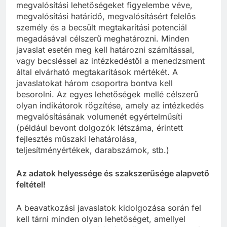
megvalósítási lehetőségeket figyelembe véve,
megvalósítási határidő, megvalósításért felelős
személy és a becsült megtakarítási potenciál
megadásával célszerű meghatározni. Minden
javaslat esetén meg kell határozni számítással,
vagy becsléssel az intézkedéstől a menedzsment
által elvárható megtakarítások mértékét. A
javaslatokat három csoportra bontva kell
besorolni. Az egyes lehetőségek mellé célszerű
olyan indikátorok rögzítése, amely az intézkedés
megvalósításának volumenét egyértelműsíti
(például bevont dolgozók létszáma, érintett
fejlesztés műszaki lehatárolása,
teljesítményértékek, darabszámok, stb.)
Az adatok helyessége és szakszerűsége alapvető
feltétel!
A beavatkozási javaslatok kidolgozása során fel
kell tárni minden olyan lehetőséget, amellyel