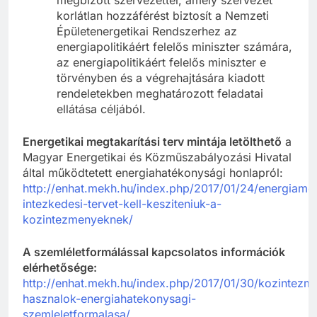
korlátlan hozzáférést biztosít a Nemzeti
Épületenergetikai Rendszerhez az
energiapolitikáért felelős miniszter számára,
az energiapolitikáért felelős miniszter e
törvényben és a végrehajtására kiadott
rendeletekben meghatározott feladatai
ellátása céljából.
Energetikai megtakarítási terv mintája letölthető
a
Magyar Energetikai és Közműszabályozási Hivatal
által működtetett energiahatékonysági honlapról:
http://enhat.mekh.hu/index.php/2017/01/24/energiameg
intezkedesi-tervet-kell-kesziteniuk-a-
kozintezmenyeknek/
A szemléletformálással kapcsolatos információk
elérhetősége:
http://enhat.mekh.hu/index.php/2017/01/30/kozintezm
hasznalok-energiahatekonysagi-
szemleletformalasa/