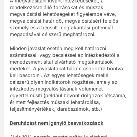
A megvalósítani kívánt intézkedéseket, a
rendelkezésre álló forrásokat és műszaki
megvalósítási lehetőségeket figyelembe véve,
megvalósítási határidő, megvalósításért felelős
személy és a becsült megtakarítási potenciál
megadásával célszerű meghatározni.
Minden javaslat esetén meg kell határozni
számítással, vagy becsléssel az intézkedéstől a
menedzsment által elvárható megtakarítások
mértékét. A javaslatokat három csoportra bontva
kell besorolni. Az egyes lehetőségek mellé
célszerű olyan indikátorok rögzítése, amely az
intézkedés megvalósításának volumenét
egyértelműsíti (például bevont dolgozók létszáma,
érintett fejlesztés műszaki lehatárolása,
teljesítményértékek, darabszámok, stb.)
Beruházást nem igénylő beavatkozások
Akár 10% energia-megtakarítás is elérhető