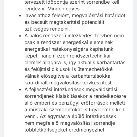
tervezett időpontja szerint sorrendbe kell
rendezni. Minden egyes
javaslathoz felelőst, megvalósítási határidőt
és becsült megtakarítási potenciált
szükséges rendelni.
A hálós rendszerű intézkedési tervben nem
csak a rendszer energetikai elemeinek
energetikai hatékonyságára kaphatunk
képet, hanem ezen rendszertechnikai
elemek állagára is, így aktuális karbantartási
és felújítási ciklusok is ütemezhetőkké
válnak elősegítve a karbantartásokkal
koordinált megvalósítási tervkészítést.
A fejlesztési intézkedések megvalósítási
sorrendjének kialakításakor a rendelkezésre
álló emberi és pénzügyi erőforrások mellett
a műszaki szempontokat is figyelembe kell
venni. Az egymásra épülő intézkedések
nem megfelelő megvalósítási sorrendje
többletköltségeket eredményezhet.