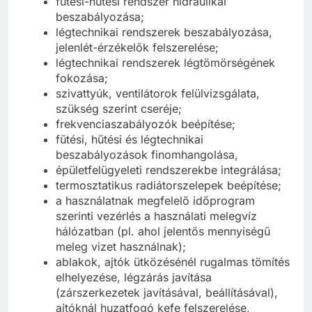
fűtési-hűtési rendszer hidraulikai
beszabályozása;
légtechnikai rendszerek beszabályozása,
jelenlét-érzékelők felszerelése;
légtechnikai rendszerek légtömörségének
fokozása;
szivattyúk, ventilátorok felülvizsgálata,
szükség szerint cseréje;
frekvenciaszabályozók beépítése;
fűtési, hűtési és légtechnikai
beszabályozások finomhangolása,
épületfelügyeleti rendszerekbe integrálása;
termosztatikus radiátorszelepek beépítése;
a használatnak megfelelő időprogram
szerinti vezérlés a használati melegvíz
hálózatban (pl. ahol jelentős mennyiségű
meleg vizet használnak);
ablakok, ajtók ütközésénél rugalmas tömítés
elhelyezése, légzárás javítása
(zárszerkezetek javításával, beállításával),
ajtóknál huzatfogó kefe felszerelése,