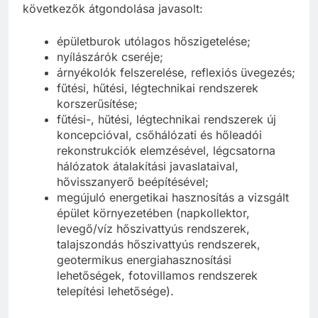
következők átgondolása javasolt:
épületburok utólagos hőszigetelése;
nyílászárók cseréje;
árnyékolók felszerelése, reflexiós üvegezés;
fűtési, hűtési, légtechnikai rendszerek
korszerűsítése;
fűtési-, hűtési, légtechnikai rendszerek új
koncepcióval, csőhálózati és hőleadói
rekonstrukciók elemzésével, légcsatorna
hálózatok átalakítási javaslataival,
hővisszanyerő beépítésével;
megújuló energetikai hasznosítás a vizsgált
épület környezetében (napkollektor,
levegő/víz hőszivattyús rendszerek,
talajszondás hőszivattyús rendszerek,
geotermikus energiahasznosítási
lehetőségek, fotovillamos rendszerek
telepítési lehetősége).