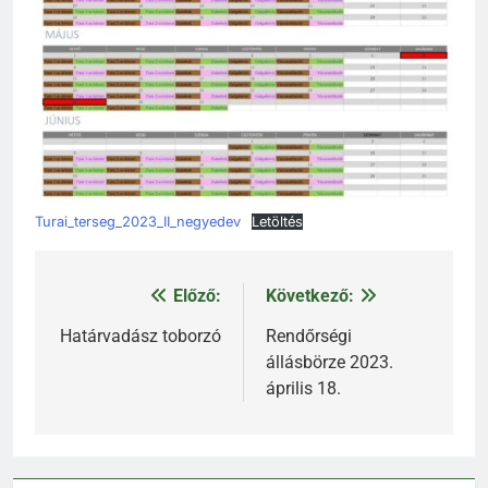
Turai_terseg_2023_II_negyedev
Letöltés
Előző:
Következő:
Bejegyzés
navigáció
Határvadász toborzó
Rendőrségi
állásbörze 2023.
április 18.