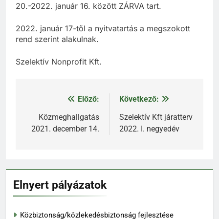
20.-2022. január 16. között ZÁRVA tart.
2022. január 17-től a nyitvatartás a megszokott
rend szerint alakulnak.
Szelektív Nonprofit Kft.
Előző:
Következő:
Bejegyzés
navigáció
Közmeghallgatás
Szelektív Kft járatterv
2021. december 14.
2022. I. negyedév
Elnyert pályázatok
Közbiztonság/közlekedésbiztonság fejlesztése