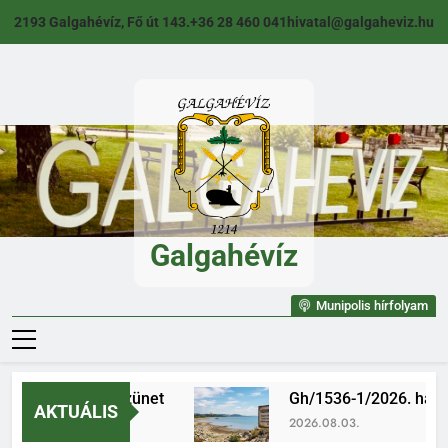
Ugrás
2193 Galgahévíz, Fő út 143.
+36 28 460 041
hivatal@galgaheviz.hu
a
tartalomra
Galgahévíz
Galgahévíz
Munipolis hírfolyam
Igazgatási szünet
Gh/1536-1/2026. határoz
AKTUÁLIS
2026.08.05.
2026.08.03.