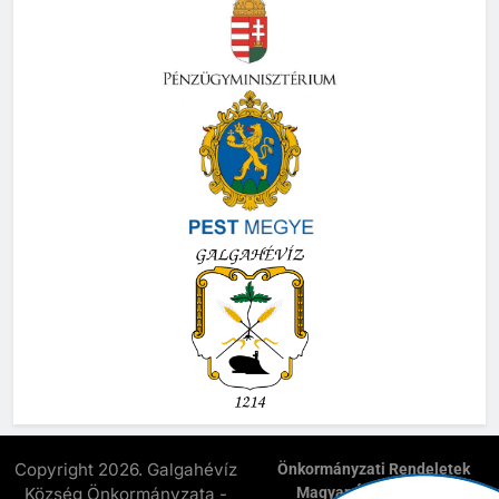
Copyright 2026. Galgahévíz
Önkormányzati Rendeletek
Község Önkormányzata -
Magyar Államkincstár