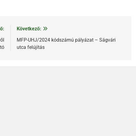
ő:
Következő:
ől
MFP-UHJ/2024 kódszámú pályázat – Ságvári
tó
utca felújítás