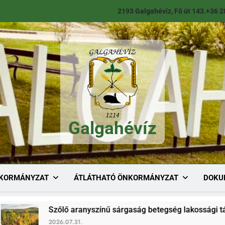
2193 Galgahévíz, Fő út 143.
+36 2
Galgahévíz
Galgahévíz
KORMÁNYZAT
ÁTLÁTHATÓ ÖNKORMÁNYZAT
DOKU
zőlő aranyszínű sárgaság betegség lakossági tájékoztató
026.07.31.