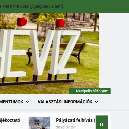
8 460 041
hivatal@galgaheviz.hu
Munipolis hírfolyam
MENTUMOK
VÁLASZTÁSI INFORMÁCIÓK
Pályázati felhívás (módosított) ingatlan értékesíté
2026.07.27.