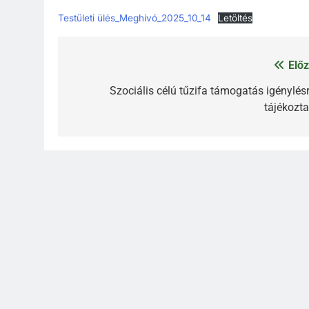
Testületi ülés_Meghívó_2025_10_14
Letöltés
Előz
Bejegyzés
navigáció
Szociális célú tűzifa támogatás igénylésr
tájékozta