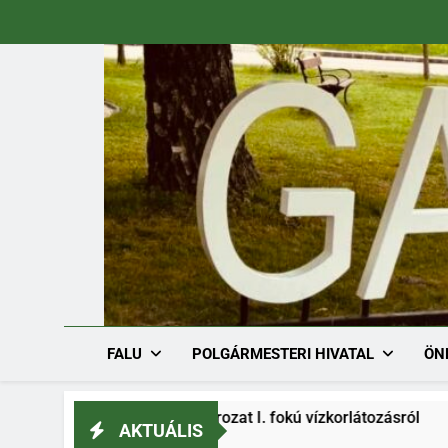
Ugrás
a
tartalomra
FALU
POLGÁRMESTERI HIVATAL
ÖN
6-1/2026. határozat I. fokú vízkorlátozásról
S
AKTUÁLIS
.03.
2