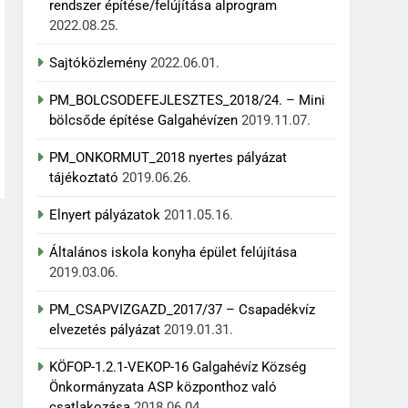
rendszer építése/felújítása alprogram
2022.08.25.
Sajtóközlemény
2022.06.01.
PM_BOLCSODEFEJLESZTES_2018/24. – Mini
bölcsőde építése Galgahévízen
2019.11.07.
PM_ONKORMUT_2018 nyertes pályázat
tájékoztató
2019.06.26.
Elnyert pályázatok
2011.05.16.
Általános iskola konyha épület felújítása
2019.03.06.
PM_CSAPVIZGAZD_2017/37 – Csapadékvíz
elvezetés pályázat
2019.01.31.
KÖFOP-1.2.1-VEKOP-16 Galgahévíz Község
Önkormányzata ASP központhoz való
csatlakozása
2018.06.04.