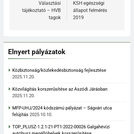
navigáció
Választási
KSH egészségi
tájékoztató – HVB
állapot felmérés
tagok
2019
Elnyert pályázatok
Közbiztonság/közlekedésbiztonság fejlesztése
2025.11.20.
Közvilágítás korszerűsítése az Aszódi Járásban
2025.11.20.
MFP-UHJ/2024 kódszámú pályázat – Ságvári utca
felújítás
2025.10.10.
TOP_PLUSZ-1.2.1-21-PT1-2022-00026 Galgahévízi
autóbusz megállóhelyek korszerűsítése,