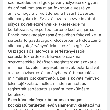
szomszédos országok járványhelyzetének gyors
és drámai romlása miatt fokozott a veszélye
annak, hogy a vírus átterjed a hazai házisertés
állományokra is. Ez az ágazatra nézve további
súlyos következményekkel (kereskedelmi
korlátozások, exportból történő kizárás) járna.
Ennek megakadályozása érdekében fokozni kell a
sertéstartó gazdaságok, elsősorban a kislétszámú
állományok járványvédelmi készültségét. Az
Országos Főállatorvos a sertéstenyésztők,
sertéstartók érdekeit képviselő szakmai
szervezetekkel közösen meghatározta azokat a
minimum követelményeket, amelyek betartásával
a vírus házisertés állományba való behurcolása
minimálisra csökkenthető. Ezek a követelmények
jelen tájékoztató mellett minden érintett és
regisztrált sertéstartó számára megküldésre
kerülnek.
Ezen követelmények betartása a magas
kockázatú területen lévő valamennyi kislétszámú