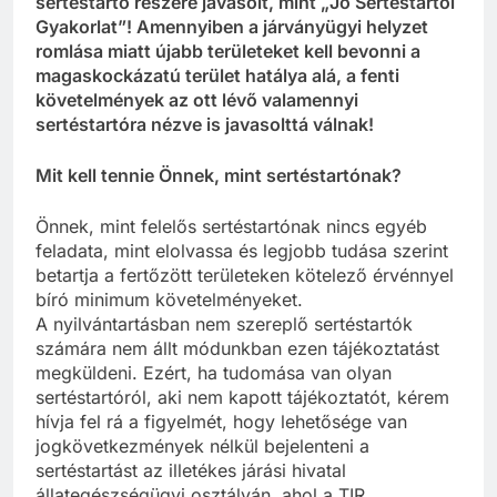
sertéstartó részére javasolt, mint „Jó Sertéstartói
Gyakorlat”! Amennyiben a járványügyi helyzet
romlása miatt újabb területeket kell bevonni a
magaskockázatú terület hatálya alá, a fenti
követelmények az ott lévő valamennyi
sertéstartóra nézve is javasolttá válnak!
Mit kell tennie Önnek, mint sertéstartónak?
Önnek, mint felelős sertéstartónak nincs egyéb
feladata, mint elolvassa és legjobb tudása szerint
betartja a fertőzött területeken kötelező érvénnyel
bíró minimum követelményeket.
A nyilvántartásban nem szereplő sertéstartók
számára nem állt módunkban ezen tájékoztatást
megküldeni. Ezért, ha tudomása van olyan
sertéstartóról, aki nem kapott tájékoztatót, kérem
hívja fel rá a figyelmét, hogy lehetősége van
jogkövetkezmények nélkül bejelenteni a
sertéstartást az illetékes járási hivatal
állategészségügyi osztályán, ahol a TIR