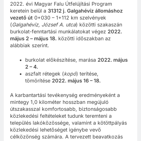
2022. évi Magyar Falu Útfelújítási Program
keretein belül a
31312 j. Galgahévíz állomáshoz
vezető út
0+030 – 1+112 km szelvények
(
Galgahévíz, József A. utca
) közötti szakaszán
burkolat-fenntartási munkálatokat végez
2022.
május 2 – május 18.
közötti időszakban az
alábbiak szerint.
burkolat előkészítése, marása
2022. május
2 – 4.
aszfalt rétegek (
kopó
) terítése,
tömörítése
2022. május 16 – 18.
A karbantartási tevékenység eredményeként a
mintegy 1,0 kilométer hosszban megújuló
útszakasszal komfortosabb, biztonságosabb
közlekedési feltételeket tudunk teremteni a
település lakóközössége, valamint a kötöttpályás
közlekedési lehetőséget igénybe vevő
célközönség számára. A tervezett beavatkozás