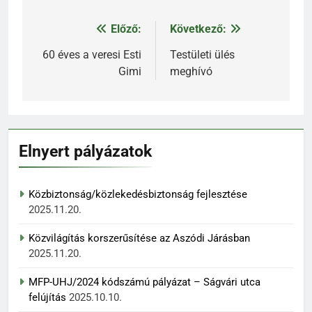
Előző:
Következő:
Bejegyzés
navigáció
60 éves a veresi Esti
Testületi ülés
Gimi
meghívó
Elnyert pályázatok
Közbiztonság/közlekedésbiztonság fejlesztése
2025.11.20.
Közvilágítás korszerűsítése az Aszódi Járásban
2025.11.20.
MFP-UHJ/2024 kódszámú pályázat – Ságvári utca
felújítás
2025.10.10.