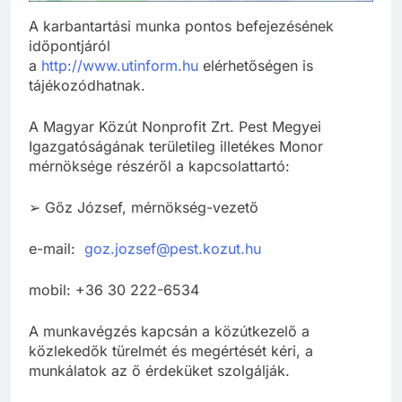
A karbantartási munka pontos befejezésének
időpontjáról
a
http://www.utinform.hu
elérhetőségen is
tájékozódhatnak.
A Magyar Közút Nonprofit Zrt. Pest Megyei
Igazgatóságának területileg illetékes Monor
mérnöksége részéről a kapcsolattartó:
➢ Gőz József, mérnökség-vezető
e-mail:
goz.jozsef@pest.kozut.hu
mobil: +36 30 222-6534
A munkavégzés kapcsán a közútkezelő a
közlekedők türelmét és megértését kéri, a
munkálatok az ő érdeküket szolgálják.