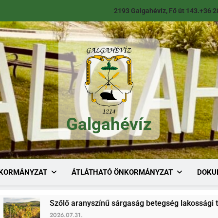
2193 Galgahévíz, Fő út 143.
+36 2
Galgahévíz
Galgahévíz
KORMÁNYZAT
ÁTLÁTHATÓ ÖNKORMÁNYZAT
DOKU
Szőlő aranyszínű sárgaság betegség lakossági tájékoztató
2026.07.31.