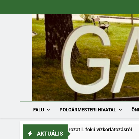
Ugrás
a
tartalomra
FALU
POLGÁRMESTERI HIVATAL
ÖN
h/1536-1/2026. határozat I. fokú vízkorlátozásról
AKTUÁLIS
26.08.03.