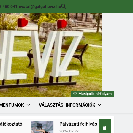
8 460 041
hivatal@galgaheviz.hu
Munipolis hírfolyam
MENTUMOK
VÁLASZTÁSI INFORMÁCIÓK
Pályázati felhívás (módosított) ingatlan érték
2026.07.27.