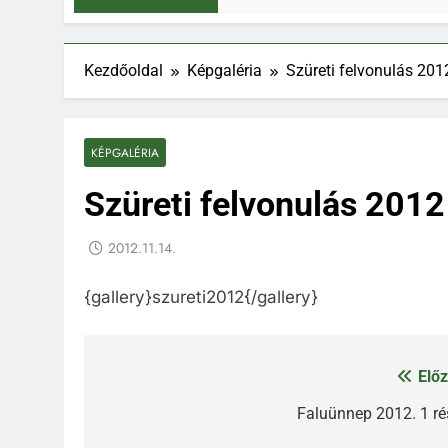
Kezdőoldal
Képgaléria
Szüreti felvonulás 201
KÉPGALÉRIA
Szüreti felvonulás 2012
2012.11.14.
{gallery}szureti2012{/gallery}
Előz
Bejegyzés
navigáció
Faluünnep 2012. 1 ré