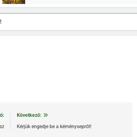
2
ő:
Következő:
sz
Kérjük engedje be a kéményseprőt!